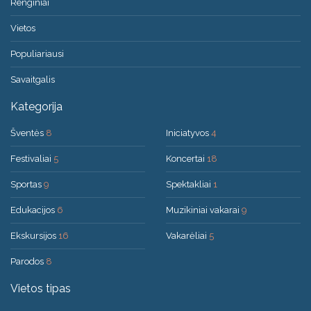
Renginiai
Vietos
Populiariausi
Savaitgalis
Kategorija
Šventės
8
Iniciatyvos
4
Festivaliai
5
Koncertai
18
Sportas
9
Spektakliai
1
Edukacijos
6
Muzikiniai vakarai
9
Ekskursijos
16
Vakarėliai
5
Parodos
8
Vietos tipas