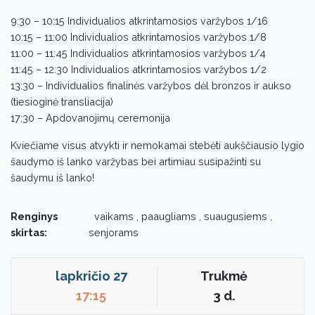
9:30 – 10:15 Individualios atkrintamosios varžybos 1/16
10:15 – 11:00 Individualios atkrintamosios varžybos 1/8
11:00 – 11:45 Individualios atkrintamosios varžybos 1/4
11:45 – 12:30 Individualios atkrintamosios varžybos 1/2
13:30 – Individualios finalinės varžybos dėl bronzos ir aukso
(tiesioginė transliacija)
17:30 – Apdovanojimų ceremonija
Kviečiame visus atvykti ir nemokamai stebėti aukščiausio lygio
šaudymo iš lanko varžybas bei artimiau susipažinti su
šaudymu iš lanko!
Renginys
vaikams , paaugliams , suaugusiems ,
skirtas:
senjorams
lapkričio 27
Trukmė
17:15
3 d.