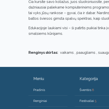
Čia kursite savo koliažus, juos sluoksniuosite, peršv
dažniausiai paliekame kompiuterinėms programoms:
tai vyks jūsų rankose – gyvai, čia ir dabar. Nardins
baltos šviesos gimsta spalvų spektras, kaip sluok
Edukacijoje laukiami visi – ši patirtis puikiai tink
smalsiems kūrėjams.
Renginys skirtas:
vaikams , paaugliams , suaug
Meniu
Kategorija
Pradinis
Šventės
8
Renginiai
Festivaliai
5