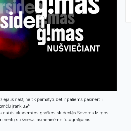
ejaus naktį ne tik pamatyti, bet ir patiems pasinerti į
ančiu įrankiu.🌠
aus dailės akademijos grafikos studentės Severos Mirgos
erimentų su šviesa, asmeninėmis fotografijomis ir