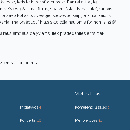
iesite, keisite ir transformuosite. Panirsite į tai, ką
 šviesų žaismą, filtrus, spalvų išskaidymą. Tik šįkart visa
ite savo koliažus šviesoje, stebėsite, kaip jie kinta, kaip iš
sniai ima „kvėpuoti“ ir atsiskleidžia naujomis formomis. 📸🌈
a įvairaus amžiaus dalyviams, tiek pradedantiesiems, tiek
usiems , senjorams
Vietos tipas
Iniciatyvos
4
Konferencijų salės
1
Koncertai
18
Meno erdvės
11