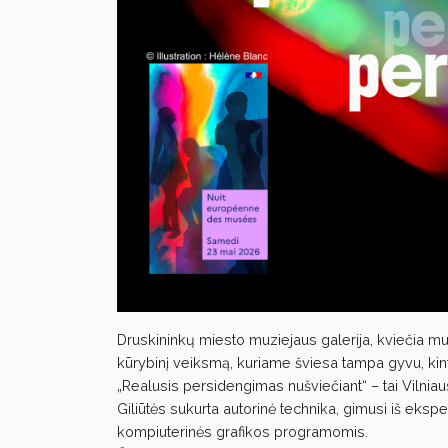
Druskininkų miesto muziejaus galerija, kviečia muzi
kūrybinį veiksmą, kuriame šviesa tampa gyvu, kint
„Realusis persidengimas nušviečiant“ – tai Vilni
Giliūtės sukurta autorinė technika, gimusi iš eksp
kompiuterinės grafikos programomis.