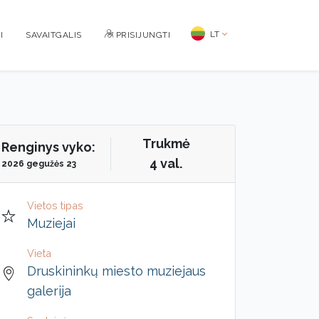
LT
I
SAVAITGALIS
PRISIJUNGTI
Trukmė
Renginys vyko:
4 val.
2026 gegužės 23
Vietos tipas
Muziejai
Vieta
Druskininkų miesto muziejaus
galerija