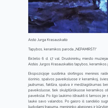
Aistė Jurga Krasauskaitė
Tapybos, keramikos paroda „NEPAMIRŠTI“
Birželio 6 d. 17 val. Druskininkų miesto muziejau
Aistės Jurgos Krasauskaitės tapybos, keramikos 
Ekspozicijoje susitinka skirtingos meninės raiš
išorinio, spalvos paveiksluose ir keramikoj, švies
jautrumas, faktūra, spalva ir medžiagiškumas bei 
paveiksluose, tiek skulptūriškuose keramikos ob
paveikslai. Po ilgo laukimo ištraukti iš tamsos jie s
laukė savo valandos. Po gaisro iš sandėlio sugrį
liudydami trapumą, menininko abejones ir kūrybin