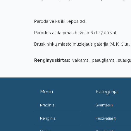
Paroda veiks iki liepos 2d.
Parodos atidarymas birželio 6 d. 17:00 val.
Druskininkų miesto muziejaus galerija (M. K. Čiurli
Renginys skirtas:
vaikams , paaugliams , suaug
Meniu
Kategorija
Pradinis
Šventės
9
Renginiai
Festivaliai
5