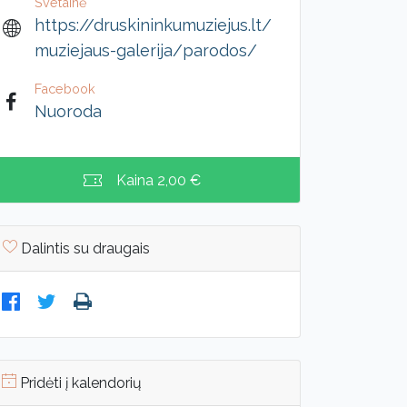
Svetainė
https://druskininkumuziejus.lt/
muziejaus-galerija/parodos/
Facebook
Nuoroda
Kaina
2,00 €
Dalintis su draugais
Pridėti į kalendorių