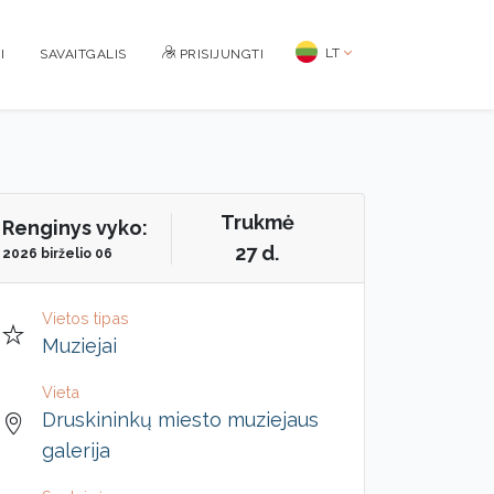
LT
I
SAVAITGALIS
PRISIJUNGTI
Trukmė
Renginys vyko:
27 d.
2026 birželio 06
Vietos tipas
Muziejai
Vieta
Druskininkų miesto muziejaus
galerija