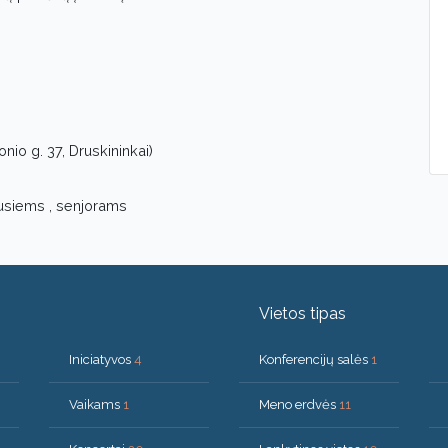
onio g. 37, Druskininkai)
usiems , senjorams
Vietos tipas
Iniciatyvos
4
Konferencijų salės
1
Vaikams
1
Meno erdvės
11