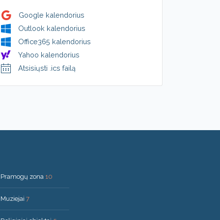
Google kalendorius
Outlook kalendorius
Office365 kalendorius
Yahoo kalendorius
Atsisiųsti .ics failą
Pramogų zona
10
Muziejai
7