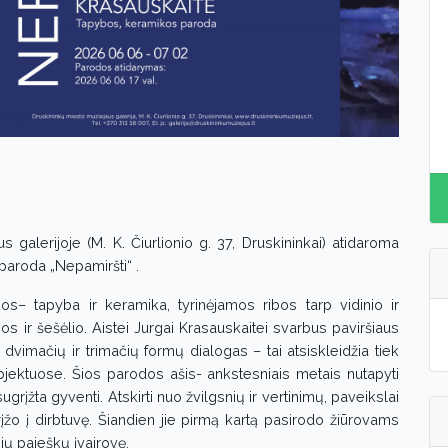
s galerijoje (M. K. Čiurlionio g. 37, Druskininkai) atidaroma
paroda „Nepamiršti“ .
kos– tapyba ir keramika, tyrinėjamos ribos tarp vidinio ir
os ir šešėlio. Aistei Jurgai Krasauskaitei svarbus paviršiaus
dvimačių ir trimačių formų dialogas – tai atsiskleidžia tiek
jektuose. Šios parodos ašis- ankstesniais metais nutapyti
ugrįžta gyventi. Atskirti nuo žvilgsnių ir vertinimų, paveikslai
žo į dirbtuvę. Šiandien jie pirmą kartą pasirodo žiūrovams
ių paieškų įvairovę.