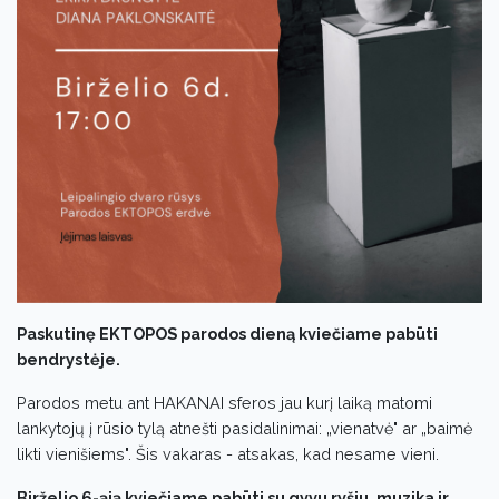
Paskutinę EKTOPOS parodos dieną kviečiame pabūti
bendrystėje.
Parodos metu ant HAKANAI sferos jau kurį laiką matomi
lankytojų į rūsio tylą atnešti pasidalinimai: „vienatvė" ar „baimė
likti vienišiems". Šis vakaras - atsakas, kad nesame vieni.
Birželio 6-ąją kviečiame pabūti su gyvu ryšiu, muzika ir