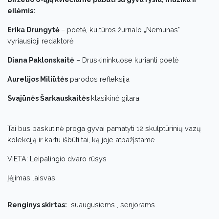
eilėmis:
Erika Drungytė
– poetė, kultūros žurnalo „Nemunas"
vyriausioji redaktorė
Diana Paklonskaitė
– Druskininkuose kurianti poetė
Aurelijos Miliūtės
parodos refleksija
Svajūnės Šarkauskaitės
klasikinė gitara
Tai bus paskutinė proga gyvai pamatyti 12 skulptūrinių vazų
kolekciją ir kartu išbūti tai, ką joje atpažįstame.
VIETA: Leipalingio dvaro rūsys
Įėjimas laisvas
Renginys skirtas:
suaugusiems , senjorams