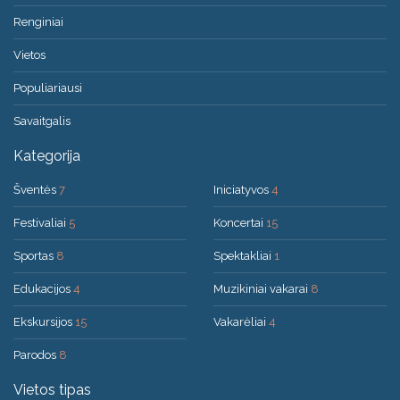
Renginiai
Vietos
Populiariausi
Savaitgalis
Kategorija
Šventės
7
Iniciatyvos
4
Festivaliai
5
Koncertai
15
Sportas
8
Spektakliai
1
Edukacijos
4
Muzikiniai vakarai
8
Ekskursijos
15
Vakarėliai
4
Parodos
8
Vietos tipas