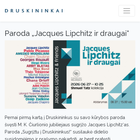
Paroda „Jacques Lipchitz ir draugai“
Pernai pirmą kartą į Druskininkus su savo kūrybos paroda
švęsti M. K. Čiurlionio jubiliejaus sugrįžo Jacques Lipchitz‘as.
Paroda „Sugrįžtu į Druskininkus!“ susilaukė didelio
susidomėjimo ir prašymo pakartoti, ar bent pratęsti