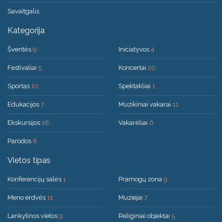
Savaitgalis
Kategorija
Šventės
9
Iniciatyvos
4
Festivaliai
5
Koncertai
20
Sportas
10
Spektakliai
1
Edukacijos
7
Muzikiniai vakarai
11
Ekskursijos
16
Vakarėliai
6
Parodos
8
Vietos tipas
Konferencijų salės
1
Pramogų zona
9
Meno erdvės
11
Muziejai
7
Lankytinos vietos
9
Religiniai objektai
5