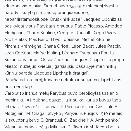
eksponavimo laiką. Šiemet savo 135-ąjį gimtadienį švęsti ir
parodyti kūrybą čia, „mūsų brangiuosiuose,
nepamirštamuosiuose Druskininkuose“, Jacques Lipchitz‘as
pasikvietė visus Paryžiaus draugus: Pablo Picasso, Amedeo
Modigliani, Chaïm Soutine, Georges Rouault, Diego Rivera,
Arbit Blatas, Max Band, Théo Tobiasse, Michel Kikoïne,
Pinchus Krémègne, Chana Orloff , Léon Bakst, Jules Pascin,
Jean Cocteau, Moïse Kisling, Léonard Tsuguharu Foujita,
Suzanne Valadon, Ossip Zadkine, Jacques Chapiro. Ta proga
Miesto muziejus kviečia į garsiausių pasaulyje menininkų
kūrinių parodą „Jacques Lipchitz ir draugai“.
Paryžiaus laikotarpį, kuriame netrūko ir sunkumų, Lipchitz‘as
prisimena taip:
„Tarp 1910 ir 1914 metų Paryžius buvo perpildytas užsienio
menininkų. Aš pažinau daugelį jų ir su kai kuriais buvau labai
artimas. Pavyzdžiui, ispanais P. Piccaso ir Juan Gris, italu A.
Modigliani. M. Chagall atvyko į Paryžių iš Rusijos 1910 metais.
Iš skulptorių buvo C. Brâncuşi, O. Zadkine ir A. Archipenko.“
Vėliau su meksikiečių dailininku D. Rivera ir M. Jacob bei jo