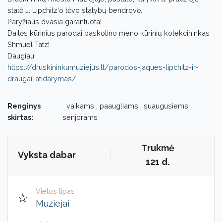
statė J. Lipchitz‘o tėvo statybų bendrovė.
Paryžiaus dvasia garantuota!
Dailės kūrinius parodai paskolino meno kūrinių kolekcininkas
Shmuel Tatz!
Daugiau:
https://druskininkumuziejus.lt/parodos-jaques-lipchitz-ir-
draugai-atidarymas/
Renginys
vaikams , paaugliams , suaugusiems ,
skirtas:
senjorams
Trukmė
Vyksta dabar
121 d.
Vietos tipas
Muziejai