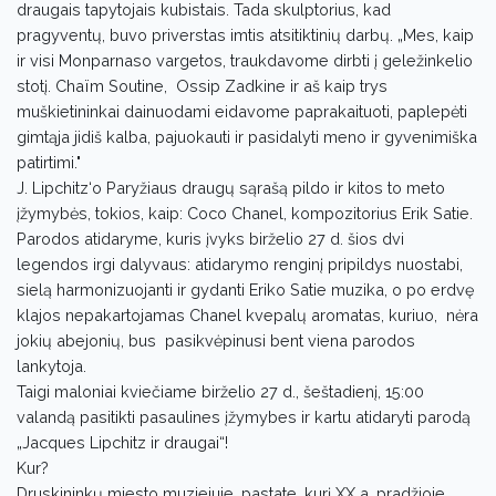
draugais tapytojais kubistais. Tada skulptorius, kad
pragyventų, buvo priverstas imtis atsitiktinių darbų. „Mes, kaip
ir visi Monparnaso vargetos, traukdavome dirbti į geležinkelio
stotį. Chaïm Soutine, Ossip Zadkine ir aš kaip trys
muškietininkai dainuodami eidavome paprakaituoti, paplepėti
gimtąja jidiš kalba, pajuokauti ir pasidalyti meno ir gyvenimiška
patirtimi."
J. Lipchitz‘o Paryžiaus draugų sąrašą pildo ir kitos to meto
įžymybės, tokios, kaip: Coco Chanel, kompozitorius Erik Satie.
Parodos atidaryme, kuris įvyks birželio 27 d. šios dvi
legendos irgi dalyvaus: atidarymo renginį pripildys nuostabi,
sielą harmonizuojanti ir gydanti Eriko Satie muzika, o po erdvę
klajos nepakartojamas Chanel kvepalų aromatas, kuriuo, nėra
jokių abejonių, bus pasikvėpinusi bent viena parodos
lankytoja.
Taigi maloniai kviečiame birželio 27 d., šeštadienį, 15:00
valandą pasitikti pasaulines įžymybes ir kartu atidaryti parodą
„Jacques Lipchitz ir draugai“!
Kur?
Druskininkų miesto muziejuje, pastate, kurį XX a. pradžioje