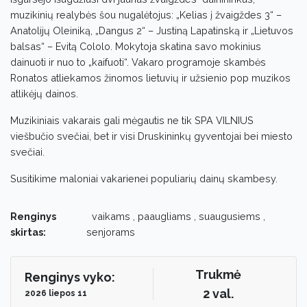
muzikinių realybės šou nugalėtojus: „Kelias į žvaigždes 3“ –
Anatolijų Oleiniką, „Dangus 2“ – Justiną Lapatinską ir „Lietuvos
balsas“ – Evitą Cololo. Mokytoja skatina savo mokinius
dainuoti ir nuo to „kaifuoti“. Vakaro programoje skambės
Ronatos atliekamos žinomos lietuvių ir užsienio pop muzikos
atlikėjų dainos.
Muzikiniais vakarais gali mėgautis ne tik SPA VILNIUS
viešbučio svečiai, bet ir visi Druskininkų gyventojai bei miesto
svečiai.
Susitikime maloniai vakarienei populiarių dainų skambesy.
Renginys
vaikams , paaugliams , suaugusiems ,
skirtas:
senjorams
Trukmė
Renginys vyko:
2 val.
2026 liepos 11