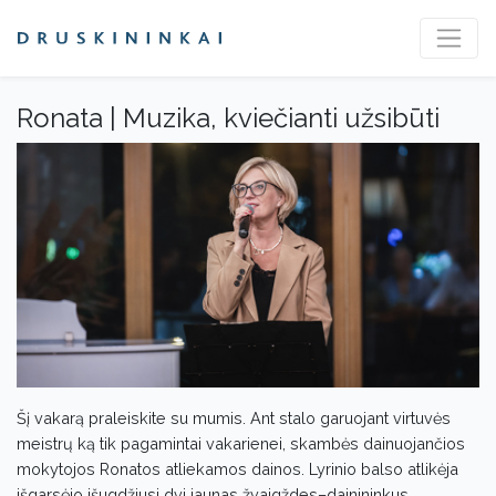
Ronata | Muzika, kviečianti užsibūti
Šį vakarą praleiskite su mumis. Ant stalo garuojant virtuvės
meistrų ką tik pagamintai vakarienei, skambės dainuojančios
mokytojos Ronatos atliekamos dainos. Lyrinio balso atlikėja
išgarsėjo išugdžiusi dvi jaunas žvaigždes–dainininkus,