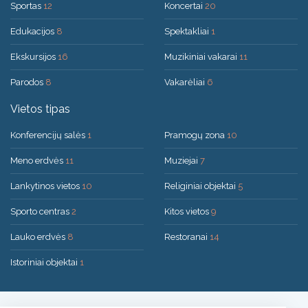
Sportas
12
Koncertai
20
Edukacijos
8
Spektakliai
1
Ekskursijos
16
Muzikiniai vakarai
11
Parodos
8
Vakarėliai
6
Vietos tipas
Konferencijų salės
1
Pramogų zona
10
Meno erdvės
11
Muziejai
7
Lankytinos vietos
10
Religiniai objektai
5
Sporto centras
2
Kitos vietos
9
Lauko erdvės
8
Restoranai
14
Istoriniai objektai
1