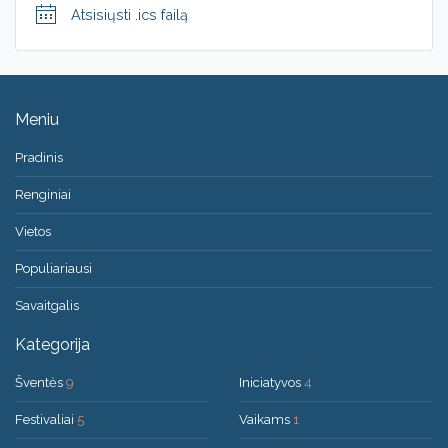
Atsisiųsti .ics failą
Meniu
Pradinis
Renginiai
Vietos
Populiariausi
Savaitgalis
Kategorija
Šventės
9
Iniciatyvos
4
Festivaliai
5
Vaikams
1