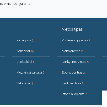
usiems , senjorams
Vietos tipas
Iniciatyvos
3
Konferencijų salės
1
Koncertai
15
Meno erdvės
8
Spektakliai
1
Lankytinos vietos
8
Muzikiniai vakarai
8
Sporto centras
2
Vakarėliai
4
Lauko erdvės
7
Istoriniai objektai
1