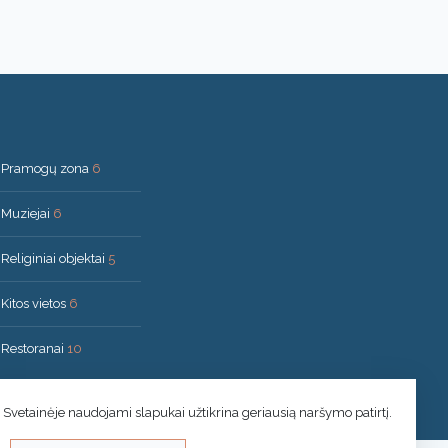
Pramogų zona
6
Muziejai
6
Religiniai objektai
5
Kitos vietos
6
Restoranai
10
Svetainėje naudojami slapukai užtikrina geriausią naršymo patirtį.