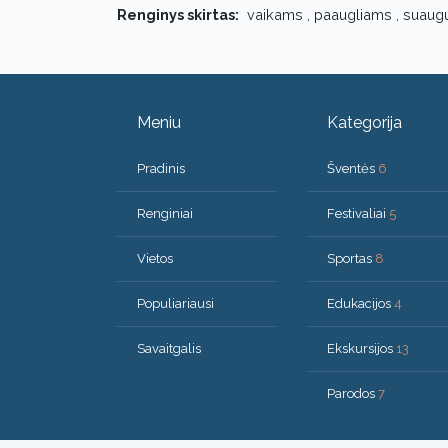
Renginys skirtas:
vaikams , paaugliams , suaug
Meniu
Kategorija
Pradinis
Šventės
6
Renginiai
Festivaliai
5
Vietos
Sportas
8
Populiariausi
Edukacijos
4
Savaitgalis
Ekskursijos
13
Parodos
7