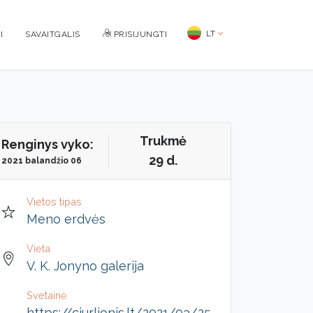
LT
I
SAVAITGALIS
PRISIJUNGTI
Trukmė
Renginys vyko:
29 d.
2021 balandžio 06
Vietos tipas
Meno erdvės
Vieta
V. K. Jonyno galerija
Svetainė
https://ciurlionis.lt/2021/03/25