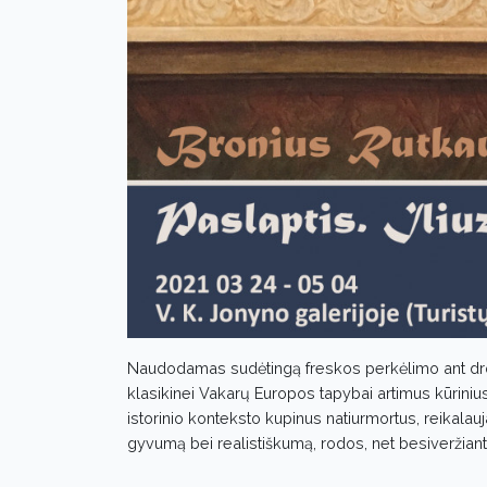
Naudodamas sudėtingą freskos perkėlimo ant drob
klasikinei Vakarų Europos tapybai artimus kūriniu
istorinio konteksto kupinus natiurmortus, reikalau
gyvumą bei realistiškumą, rodos, net besiveržiantį