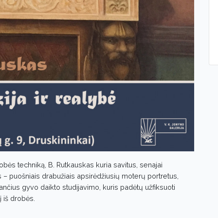
ės techniką, B. Rutkauskas kuria savitus, senajai
s – puošniais drabužiais apsirėdžiusių moterų portretus,
jančius gyvo daikto studijavimo, kuris padėtų užfiksuoti
 iš drobės.