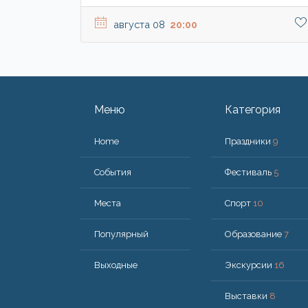
августа 08
20:00
Меню
Категория
Home
Праздники
9
События
Фестиваль
5
Места
Спорт
10
Популярный
Образование
7
Bыходные
Экскурсии
16
Выставки
8