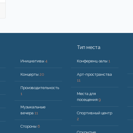
Тип места
Инициативы
4
Конференц-залы
1
Концерты
20
Арт-пространства
11
Производительность
1
Места для
посещения
9
Музыкальные
вечера
11
Спортивный центр
2
Стороны
6
Открытые