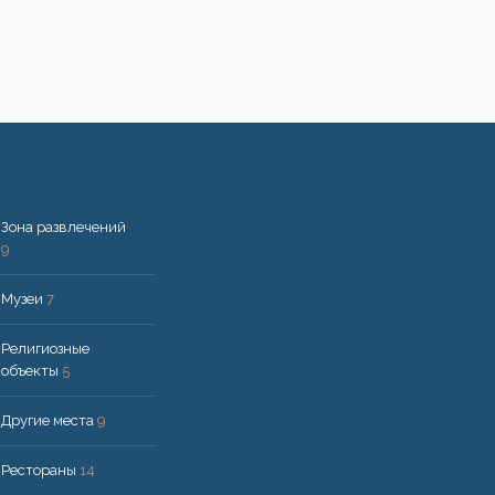
Зона развлечений
9
Музеи
7
Религиозные
объекты
5
Другие места
9
Рестораны
14