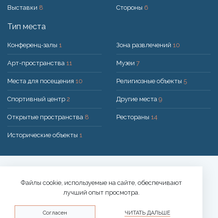
Выставки
8
Стороны
6
Тип места
Конференц-залы
1
Зона развлечений
10
Арт-пространства
11
Музеи
7
Места для посещения
10
Религиозные объекты
5
Спортивный центр
2
Другие места
9
Открытые пространства
8
Рестораны
14
Исторические объекты
1
Решение:
UAB "200mi"
© 2026 Druskininkai
Файлы cookie, используемые на сайте, обеспечивают
лучший опыт просмотра.
Политика конфиденциальности
Согласен
ЧИТАТЬ ДАЛЬШЕ