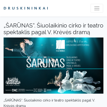
„ŠARŪNAS“. Šiuolaikinio cirko ir teatro
spektaklis pagal V. Krėvės dramą
„ŠARŪNAS“. Šiuolaikinio cirko ir teatro spektaklis pagal V.
Krėvės dramą