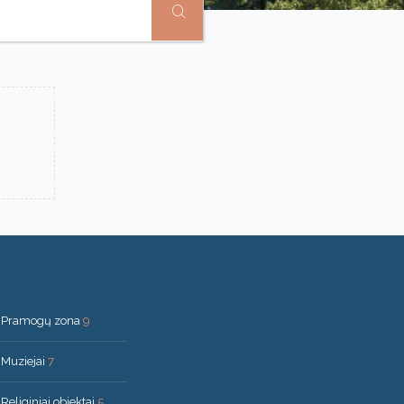
Pramogų zona
9
Muziejai
7
Religiniai objektai
5