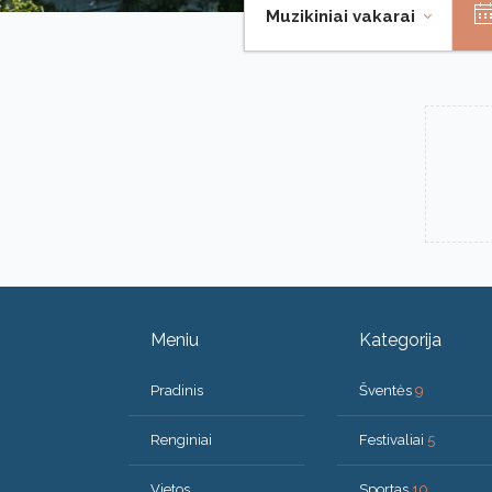
Muzikiniai vakarai
Meniu
Kategorija
Pradinis
Šventės
9
Renginiai
Festivaliai
5
Vietos
Sportas
10