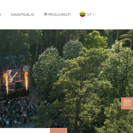
LT
I
SAVAITGALIS
PRISIJUNGTI
07