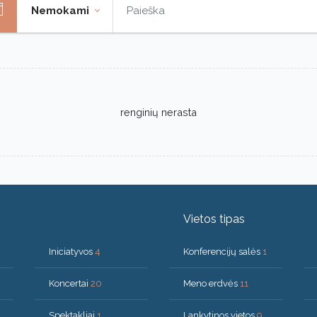
Nemokami
renginių nerasta
Vietos tipas
Iniciatyvos
4
Konferencijų salės
1
Koncertai
20
Meno erdvės
11
Spektakliai
1
Lankytinos vietos
9