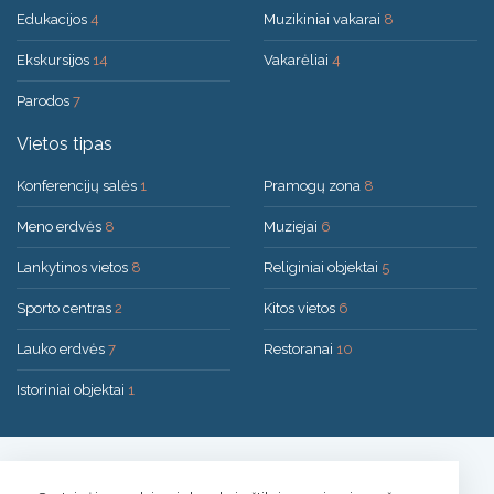
Edukacijos
4
Muzikiniai vakarai
8
Ekskursijos
14
Vakarėliai
4
Parodos
7
Vietos tipas
Konferencijų salės
1
Pramogų zona
8
Meno erdvės
8
Muziejai
6
Lankytinos vietos
8
Religiniai objektai
5
Sporto centras
2
Kitos vietos
6
Lauko erdvės
7
Restoranai
10
Istoriniai objektai
1
Sprendimas:
UAB "200mi"
© 2026 Druskininkai