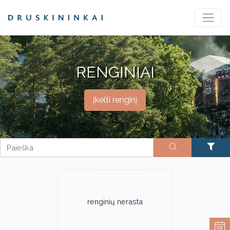
RENGINIAI
Įkelti renginį
renginių nerasta
09