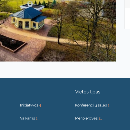
Vietos tipas
Iniciatyvos
4
Konferencijų salės
1
Vaikams
1
Meno erdvės
11