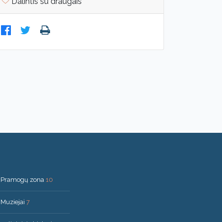
Dalintis su draugais
Pramogų zona
10
Muziejai
7