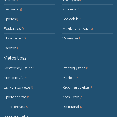
Festivaliai
5
Koncertai
18
Sportas
9
Spektakliai
1
Edukacijos
6
Muzikiniai vakarai
9
Ekskursijos
16
Vakarėliai
5
Parodos
8
Vietos tipas
Konferencijų salės
1
Pramogų zona
8
Meno erdvės
11
Muziejai
7
Lankytinos vietos
9
Religiniai objektai
5
Sporto centras
2
Kitos vietos
7
Lauko erdvės
8
Restoranai
12
Istoriniai objektai
1