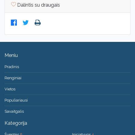
Dalintis su draugais
Meniu
Pradinis
Renginiai
Vietos
Populiariausi
Savaitgalis
Kategorija
Šventės
8
Iniciatyvos
4