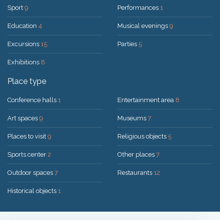
Sport
9
Performances
1
Education
4
Musical evenings
9
Excursions
15
Parties
5
Exhibitions
8
Place type
Conference halls
1
Entertainment area
8
Art spaces
9
Museums
7
Places to visit
9
Religious objects
5
Sports center
2
Other places
7
Outdoor spaces
7
Restaurants
12
Historical objects
1