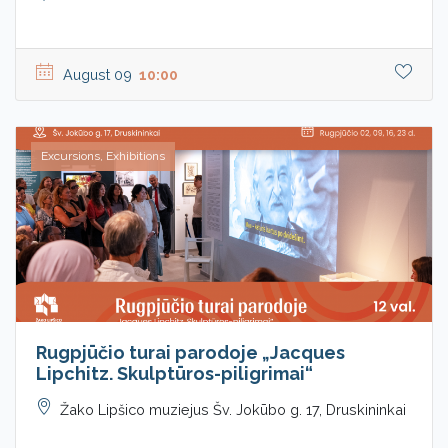
August 09
10:00
Excursions, Exhibitions
Rugpjūčio turai parodoje „Jacques
Lipchitz. Skulptūros-piligrimai“
Žako Lipšico muziejus Šv. Jokūbo g. 17, Druskininkai