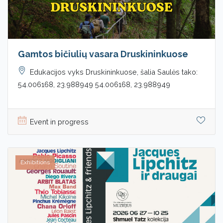
Gamtos bičiulių vasara Druskininkuose
Edukacijos vyks Druskininkuose, šalia Saulės tako:
54.006168, 23.988949 54.006168, 23.988949
Event in progress
Exhibitions