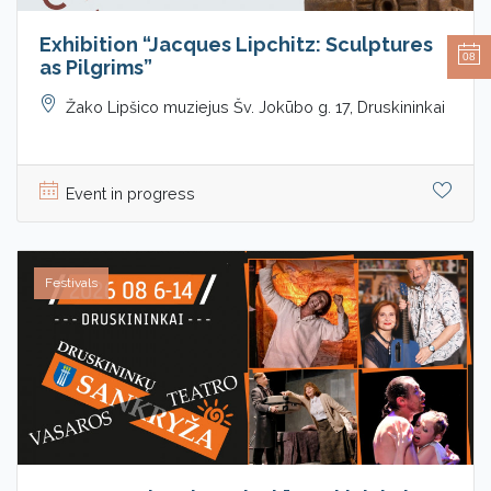
Exhibition “Jacques Lipchitz: Sculptures
08
as Pilgrims”
Žako Lipšico muziejus Šv. Jokūbo g. 17, Druskininkai
Event in progress
Festivals