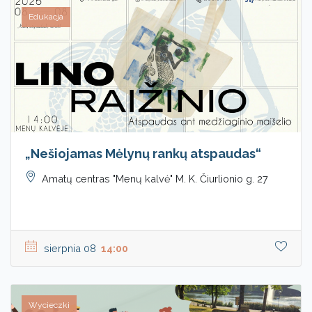
Edukacja
„Nešiojamas Mėlynų rankų atspaudas“
Amatų centras "Menų kalvė" M. K. Čiurlionio g. 27
sierpnia 08
14:00
Wycieczki