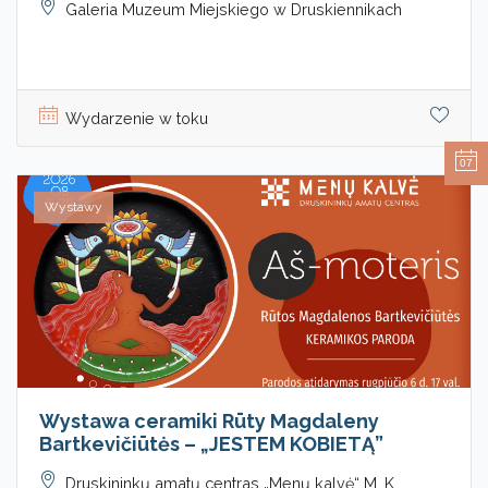
Galeria Muzeum Miejskiego w Druskiennikach
Wydarzenie w toku
07
Wystawy
Wystawa ceramiki Rūty Magdaleny
Bartkevičiūtės – „JESTEM KOBIETĄ”
Druskininkų amatų centras „Menų kalvė“ M. K.