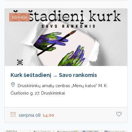
Edukacja
Kurk šeštadienį → Savo rankomis
Druskininkų amatų centras „Menų kalvė“ M. K.
Čiurlionio g. 27, Druskininkai
sierpnia 08
14:00