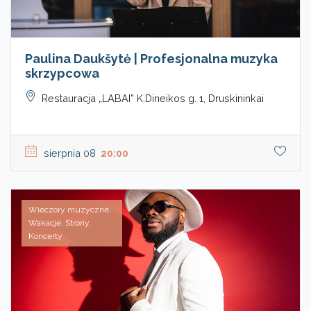
Paulina Daukšytė | Profesjonalna muzyka
skrzypcowa
Restauracja „LABAI” K.Dineikos g. 1, Druskininkai
sierpnia 08
20:00
Wieczory muzyczne,
Wakacje, Strony,
Koncerty