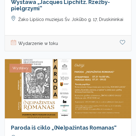
Wystawa „Jacques Lipchitz. Rzeźby-
pielgrzymi”
Žako Lipšico muziejus Šv. Jokūbo g. 17, Druskininkai
Wydarzenie w toku
Wystawy
Paroda iš ciklo „(Ne)pažintas Romanas“