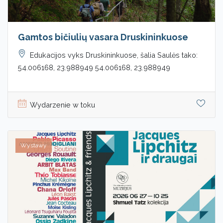
Gamtos bičiulių vasara Druskininkuose
Edukacijos vyks Druskininkuose, šalia Saulės tako:
54.006168, 23.988949 54.006168, 23.988949
Wydarzenie w toku
Wystawy