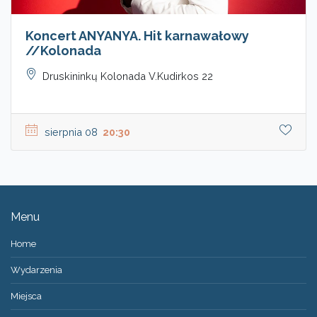
Koncert ANYANYA. Hit karnawałowy
//Kolonada
Druskininkų Kolonada V.Kudirkos 22
sierpnia 08
20:30
Menu
Home
Wydarzenia
Miejsca