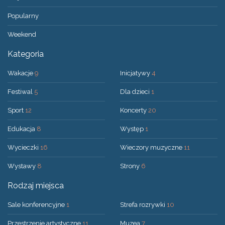
Popularny
Weekend
Kategoria
Wakacje
9
Inicjatywy
4
Festiwal
5
Dla dzieci
1
Sport
12
Koncerty
20
Edukacja
8
Występ
1
Wycieczki
16
Wieczory muzyczne
11
Wystawy
8
Strony
6
Rodzaj miejsca
Sale konferencyjne
1
Strefa rozrywki
10
Przestrzenie artystyczne
11
Muzea
7