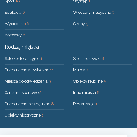
Sport
10
Występ
1
Edukacja
6
Wieczory muzyczne
9
Wycieczki
16
Strony
5
Wystawy
8
Rodzaj miejsca
Sale konferencyjne
1
Strefa rozrywki
8
Przestrzenie artystyczne
11
Muzea
7
Miejsca do odwiedzenia
9
Obiekty religijne
5
Centrum sportowe
2
Inne miejsca
8
Przestrzenie zewnętrzne
8
Restauracje
12
Obiekty historyczne
1