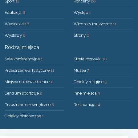
Sport
12
Koncerty
20
Edukacja
8
Występ
1
Wycieczki
16
Wieczory muzyczne
11
Wystawy
8
Strony
6
Rodzaj miejsca
Sale konferencyjne
1
Strefa rozrywki
10
Przestrzenie artystyczne
11
Muzea
7
Miejsca do odwiedzenia
10
Obiekty religijne
5
Centrum sportowe
2
Inne miejsca
9
Przestrzenie zewnętrzne
8
Restauracje
14
Obiekty historyczne
1