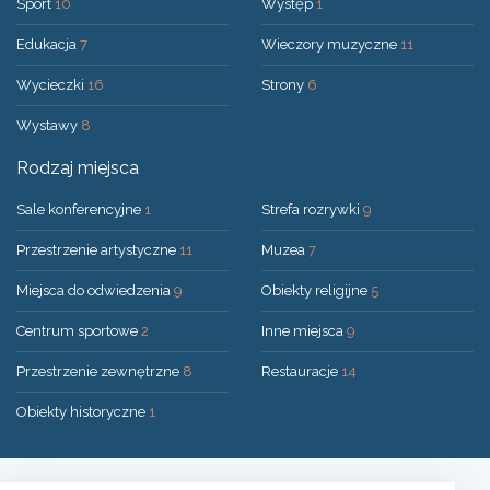
Sport
10
Występ
1
Edukacja
7
Wieczory muzyczne
11
Wycieczki
16
Strony
6
Wystawy
8
Rodzaj miejsca
Sale konferencyjne
1
Strefa rozrywki
9
Przestrzenie artystyczne
11
Muzea
7
Miejsca do odwiedzenia
9
Obiekty religijne
5
Centrum sportowe
2
Inne miejsca
9
Przestrzenie zewnętrzne
8
Restauracje
14
Obiekty historyczne
1