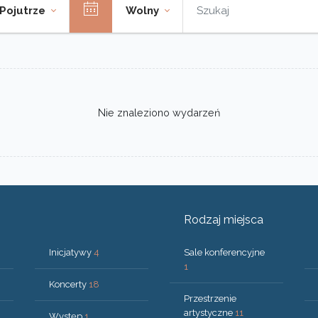
Pojutrze
Wolny
Nie znaleziono wydarzeń
Rodzaj miejsca
Inicjatywy
4
Sale konferencyjne
1
Koncerty
18
Przestrzenie
artystyczne
11
Występ
1