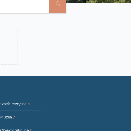
Strefa rozrywki
8
Muzea
7
Obiekty religijne
5