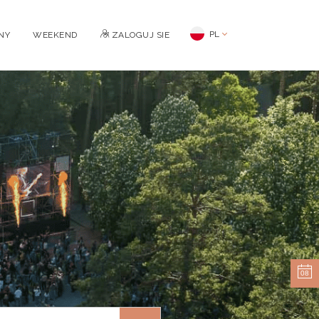
PL
NY
WEEKEND
ZALOGUJ SIE
08