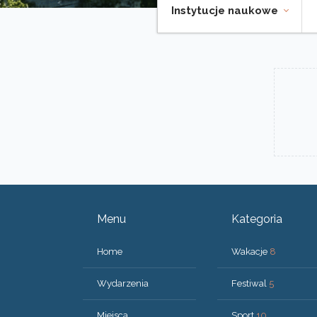
Instytucje naukowe
Menu
Kategoria
Home
Wakacje
8
Wydarzenia
Festiwal
5
Miejsca
Sport
10