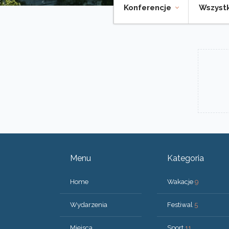
Konferencje
Wszystk
Menu
Kategoria
Home
Wakacje
9
Wydarzenia
Festiwal
5
Miejsca
Sport
11