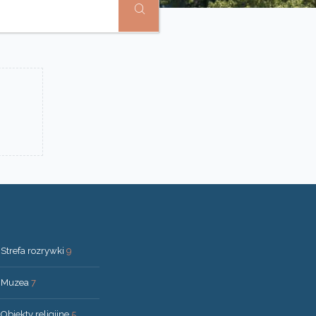
Strefa rozrywki
9
Muzea
7
Obiekty religijne
5