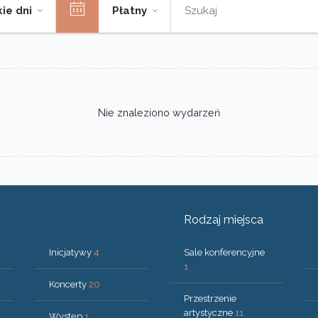
ie dni
Płatny
Nie znaleziono wydarzeń
Rodzaj miejsca
Inicjatywy
4
Sale konferencyjne
1
Koncerty
20
Przestrzenie
artystyczne
11
Występ
1