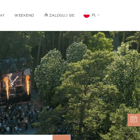
PL
NY
WEEKEND
ZALOGUJ SIE
07