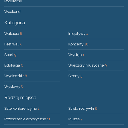
Popularny
Weekend
Kategoria
Wakacje
8
Inicjatywy
4
Festiwal
5
Koncerty
18
Sport
9
Występ
1
Edukacja
6
Wieczory muzyczne
9
Wycieczki
16
Strony
5
Wystawy
8
Rodzaj miejsca
Sale konferencyjne
1
Strefa rozrywki
8
Przestrzenie artystyczne
11
Muzea
7