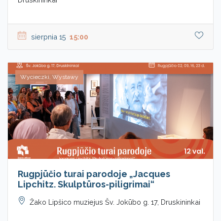
sierpnia 15
15:00
Wycieczki, Wystawy
Rugpjūčio turai parodoje „Jacques
Lipchitz. Skulptūros-piligrimai“
Žako Lipšico muziejus Šv. Jokūbo g. 17, Druskininkai