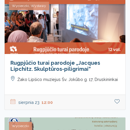
Wycieczki, Wystawy
Rugpjūčio turai parodoje „Jacques
Lipchitz. Skulptūros-piligrimai“
Žako Lipšico muziejus Šv. Jokūbo g. 17, Druskininkai
sierpnia 23
12:00
Wycieczki