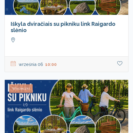
Iškyla dviračiais su pikniku link Raigardo
slėnio
września 06
10:00
Wycieczki