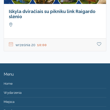
Iškyla dviračiais su pikniku link Raigardo
slėnio
września 20
10:00
Menu
Home
Wydarzenia
Miejsca