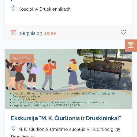
Kościół w Druskiennikach
sierpnia 09
15:00
08
Wycieczki
Ekskursija "M. K. Čiurlionis ir Druskininkai"
M. K. Čiurlionio atminimo suolelis V. Kudirkos g. 35,
Druskininkai