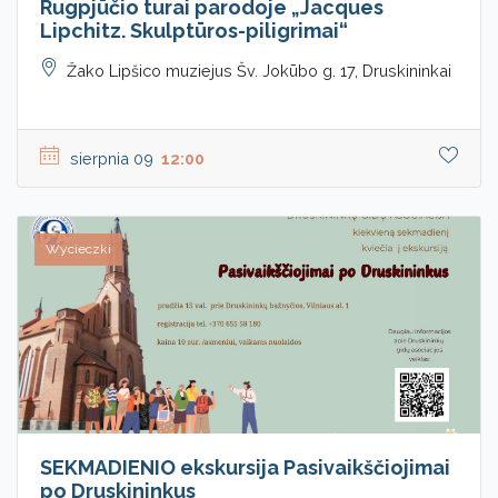
Rugpjūčio turai parodoje „Jacques
Lipchitz. Skulptūros-piligrimai“
Žako Lipšico muziejus Šv. Jokūbo g. 17, Druskininkai
sierpnia 09
12:00
Wycieczki
SEKMADIENIO ekskursija Pasivaikščiojimai
po Druskininkus