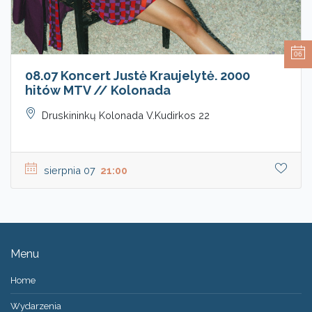
06
08.07 Koncert Justė Kraujelytė. 2000
hitów MTV // Kolonada
Druskininkų Kolonada V.Kudirkos 22
sierpnia 07
21:00
Menu
Home
Wydarzenia