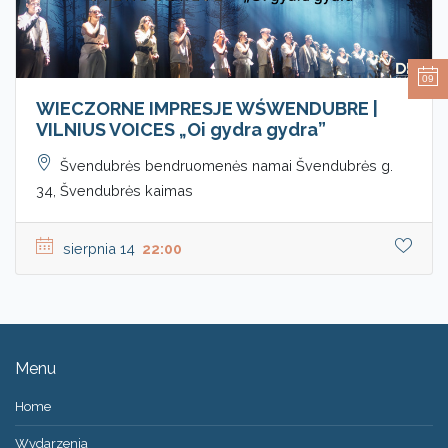
09
WIECZORNE IMPRESJE WŚWENDUBRE |
VILNIUS VOICES „Oi gydra gydra”
Švendubrės bendruomenės namai Švendubrės g.
34, Švendubrės kaimas
sierpnia 14
22:00
Menu
Home
Wydarzenia