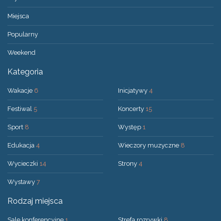
Miejsca
Popularny
Weekend
Kategoria
Wakacje
6
Inicjatywy
4
Festiwal
5
Koncerty
15
Sport
8
Występ
1
Edukacja
4
Wieczory muzyczne
8
Wycieczki
14
Strony
4
Wystawy
7
Rodzaj miejsca
Sale konferencyjne
1
Strefa rozrywki
8