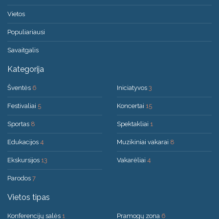
Vietos
Populiariausi
Savaitgalis
Kategorija
Šventės
6
Iniciatyvos
3
Festivaliai
5
Koncertai
15
Sportas
8
Spektakliai
1
Edukacijos
4
Muzikiniai vakarai
8
Ekskursijos
13
Vakarėliai
4
Parodos
7
Vietos tipas
Konferencijų salės
1
Pramogų zona
6