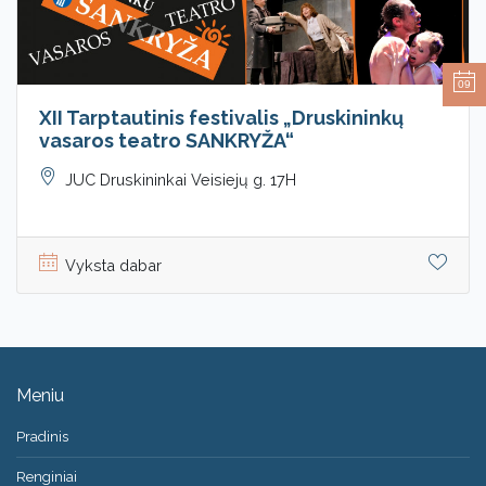
09
XII Tarptautinis festivalis „Druskininkų
vasaros teatro SANKRYŽA“
JUC Druskininkai Veisiejų g. 17H
Vyksta dabar
Meniu
Pradinis
Renginiai