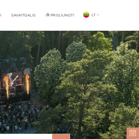
LT
I
SAVAITGALIS
PRISIJUNGTI
08