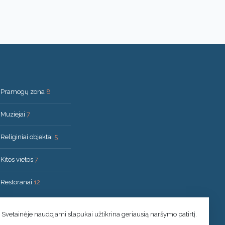
Pramogų zona
8
Muziejai
7
Religiniai objektai
5
Kitos vietos
7
Restoranai
12
Svetainėje naudojami slapukai užtikrina geriausią naršymo patirtį.