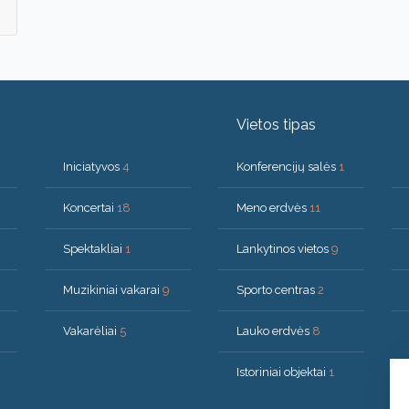
Vietos tipas
Iniciatyvos
4
Konferencijų salės
1
Koncertai
18
Meno erdvės
11
Spektakliai
1
Lankytinos vietos
9
Muzikiniai vakarai
9
Sporto centras
2
Vakarėliai
5
Lauko erdvės
8
Istoriniai objektai
1