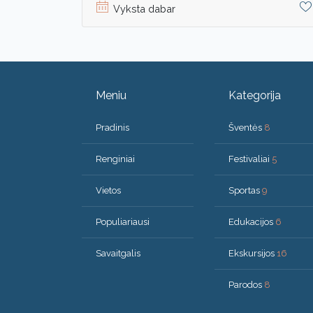
Vyksta dabar
Meniu
Kategorija
Pradinis
Šventės
8
Renginiai
Festivaliai
5
Vietos
Sportas
9
Populiariausi
Edukacijos
6
Savaitgalis
Ekskursijos
16
Parodos
8