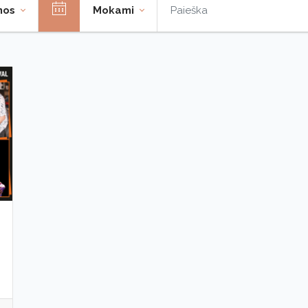
enos
Mokami