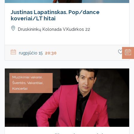
Justinas Lapatinskas. Pop/dance
koveriai/LT hitai
Druskininkų Kolonada V.Kudirkos 22
rugpjūčio 15
20:30
07
Muzikiniai vakarai,
Šventės, Vakarėliai,
Koncertai