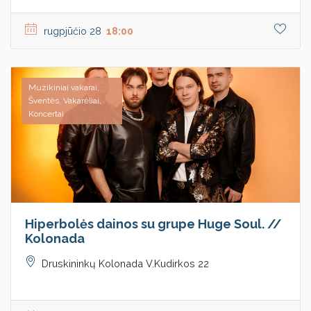
rugpjūčio 28
18:00
Muzikiniai vakarai,
Šventės, Vakarėliai,
Koncertai
Hiperbolės dainos su grupe Huge Soul. //
Kolonada
Druskininkų Kolonada V.Kudirkos 22