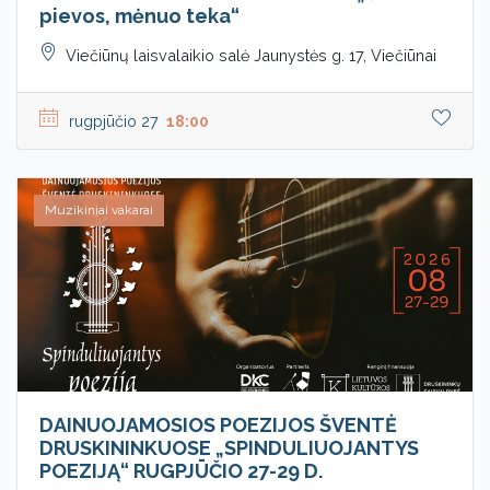
pievos, mėnuo teka“
Viečiūnų laisvalaikio salė Jaunystės g. 17, Viečiūnai
rugpjūčio 27
18:00
Muzikiniai vakarai
DAINUOJAMOSIOS POEZIJOS ŠVENTĖ
DRUSKININKUOSE „SPINDULIUOJANTYS
POEZIJĄ“ RUGPJŪČIO 27-29 D.