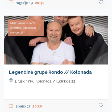
rugsėjo 19
20:30
Muzikiniai vakarai,
Šventės, Vakarėliai,
Koncertai
Legendinė grupė Rondo // Kolonada
Druskininkų Kolonada V.Kudirkos 22
spalio 17
20:30