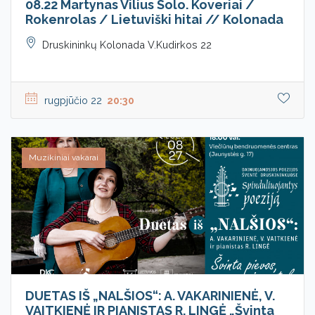
08.22 Martynas Vilius Solo. Koveriai /
Rokenrolas / Lietuviški hitai // Kolonada
Druskininkų Kolonada V.Kudirkos 22
rugpjūčio 22
20:30
Muzikiniai vakarai
DUETAS IŠ „NALŠIOS“: A. VAKARINIENĖ, V.
VAITKIENĖ IR PIANISTAS R. LINGĖ „Švinta