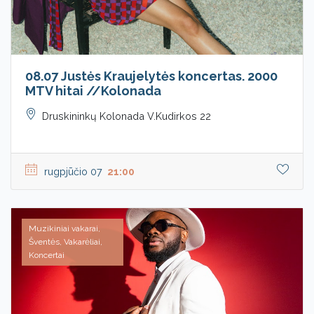
08.07 Justės Kraujelytės koncertas. 2000
MTV hitai //Kolonada
Druskininkų Kolonada V.Kudirkos 22
rugpjūčio 07
21:00
Muzikiniai vakarai,
Šventės, Vakarėliai,
Koncertai