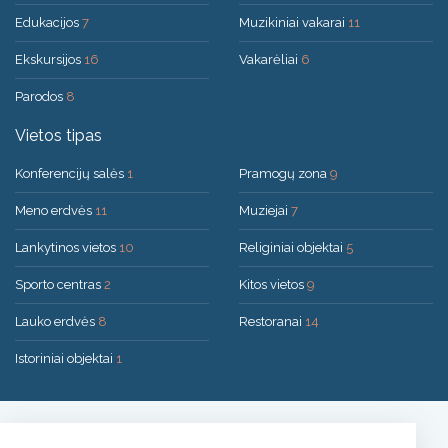
Edukacijos
7
Muzikiniai vakarai
11
Ekskursijos
16
Vakarėliai
6
Parodos
8
Vietos tipas
Konferencijų salės
1
Pramogų zona
9
Meno erdvės
11
Muziejai
7
Lankytinos vietos
10
Religiniai objektai
5
Sporto centras
2
Kitos vietos
9
Lauko erdvės
8
Restoranai
14
Istoriniai objektai
1
Sprendimas:
UAB "200mi"
© 2026 Druskininkai