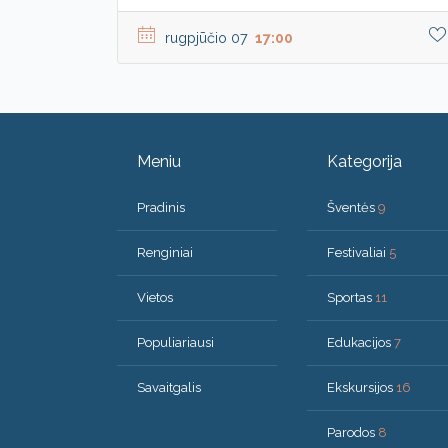
rugpjūčio 07
17:00
Meniu
Kategorija
Pradinis
Šventės
9
Renginiai
Festivaliai
5
Vietos
Sportas
11
Populiariausi
Edukacijos
7
Savaitgalis
Ekskursijos
16
Parodos
8