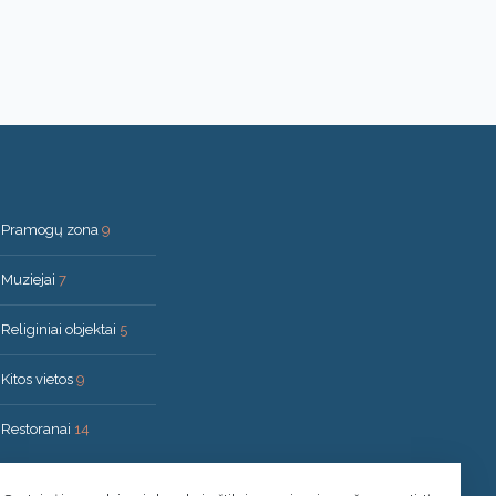
Pramogų zona
9
Muziejai
7
Religiniai objektai
5
Kitos vietos
9
Restoranai
14