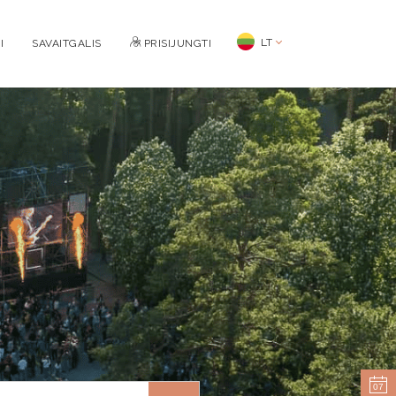
LT
I
SAVAITGALIS
PRISIJUNGTI
07