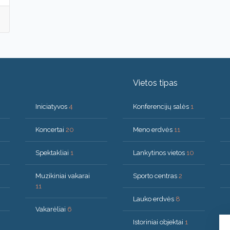
Vietos tipas
Iniciatyvos
4
Konferencijų salės
1
Koncertai
20
Meno erdvės
11
Spektakliai
1
Lankytinos vietos
10
Muzikiniai vakarai
Sporto centras
2
11
Lauko erdvės
8
Vakarėliai
6
Istoriniai objektai
1