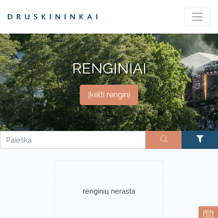
RENGINIAI
Įkelti renginį
renginių nerasta
10