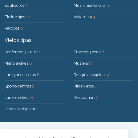
Edukacijos
5
Muzikiniai vakarai
8
Ekskursijos
12
Vakarėliai
4
Parodos
6
Vietos tipas
Konferencijų salės
1
Pramogų zona
6
Meno erdvės
8
Muziejai
7
Lankytinos vietos
8
Religiniai objektai
4
Sporto centras
2
Kitos vietos
7
Lauko erdvės
6
Restoranai
10
Istoriniai objektai
1
Sprendimas:
UAB "200mi"
© 2026 Druskininkai