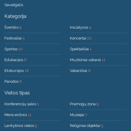
Savaitgalis
Kategorija
Šventės
9
Iniciatyvos
4
Festivaliai
5
Koncertai
20
Sportas
10
Spektakliai
1
Edukacijos
6
Muzikiniai vakarai
11
Ekskursijos
16
Vakarėliai
6
Parodos
8
Vietos tipas
Konferencijų salės
1
Pramogų zona
9
Meno erdvės
11
Muziejai
7
Lankytinos vietos
9
Religiniai objektai
5