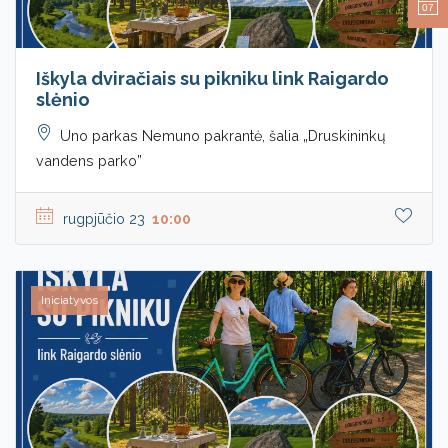
07
Iškyla dviračiais su pikniku link Raigardo
slėnio
Uno parkas Nemuno pakrantė, šalia „Druskininkų
vandens parko”
rugpjūčio 23
10:00
Iniciatyvos