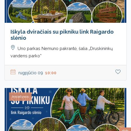
Iškyla dviračiais su pikniku link Raigardo
slėnio
Uno parkas Nemuno pakrantė, šalia „Druskininkų
vandens parko”
rugpjūčio 09
10:00
Iniciatyvos