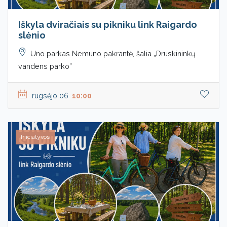
Iškyla dviračiais su pikniku link Raigardo
slėnio
Uno parkas Nemuno pakrantė, šalia „Druskininkų
vandens parko”
rugsėjo 06
10:00
Iniciatyvos