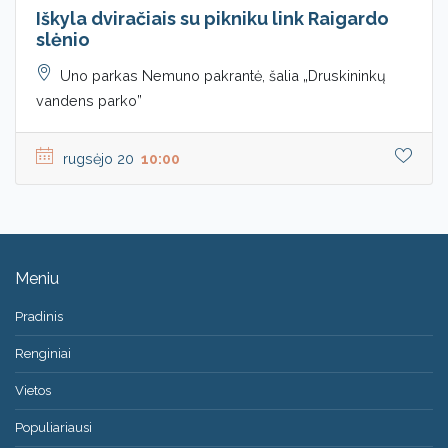
Iškyla dviračiais su pikniku link Raigardo
slėnio
Uno parkas Nemuno pakrantė, šalia „Druskininkų
vandens parko”
rugsėjo 20
10:00
Meniu
Pradinis
Renginiai
Vietos
Populiariausi