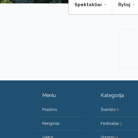
Spektakliai
Rytoj
Meniu
Kategorija
Pradinis
Šventės
8
Renginiai
Festivaliai
5
Vietos
Sportas
9