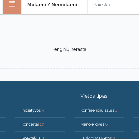
Mokami / Nemokami
renginių nerasta
Vietos tipas
Iniciatyvos
4
Konferencijų salės
1
Koncertai
17
Meno erdvės
8
Spektakliai
1
Lankytinos vietos
9