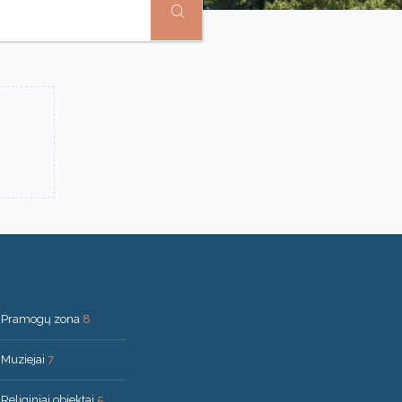
Pramogų zona
8
Muziejai
7
Religiniai objektai
5