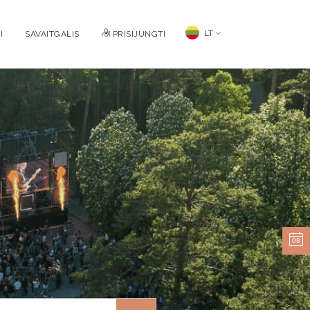
LT
I
SAVAITGALIS
PRISIJUNGTI
08