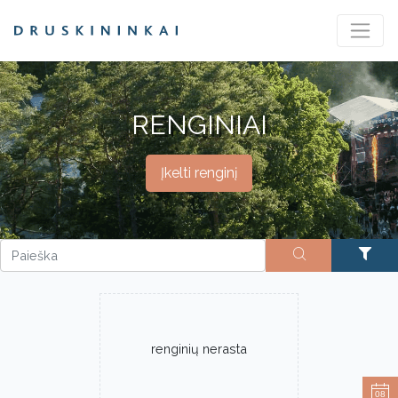
RENGINIAI
Įkelti renginį
renginių nerasta
08