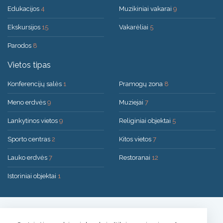
Edukacijos
4
Muzikiniai vakarai
9
Ekskursijos
15
Vakarėliai
5
Parodos
8
Vietos tipas
Konferencijų salės
1
Pramogų zona
8
Meno erdvės
9
Muziejai
7
Lankytinos vietos
9
Religiniai objektai
5
Sporto centras
2
Kitos vietos
7
Lauko erdvės
7
Restoranai
12
Istoriniai objektai
1
Sprendimas:
UAB "200mi"
© 2026 Druskininkai