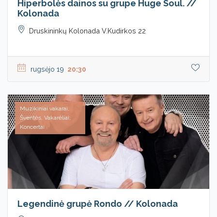
Hiperbolės dainos su grupe Huge Soul. //
Kolonada
Druskininkų Kolonada V.Kudirkos 22
rugsėjo 19
20:30
Muzikiniai vakarai,
Šventės, Vakarėliai,
Koncertai
Legendinė grupė Rondo // Kolonada