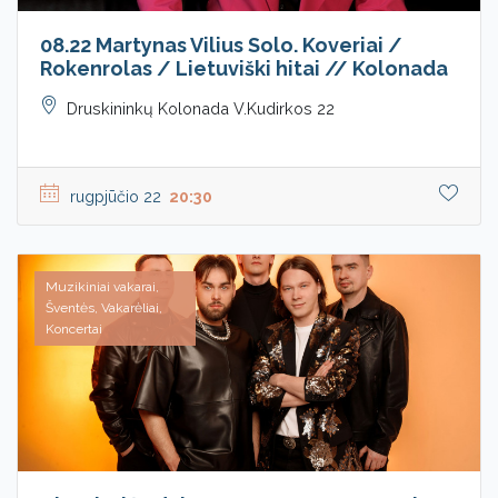
08.22 Martynas Vilius Solo. Koveriai /
Rokenrolas / Lietuviški hitai // Kolonada
Druskininkų Kolonada V.Kudirkos 22
rugpjūčio 22
20:30
Muzikiniai vakarai,
Šventės, Vakarėliai,
Koncertai