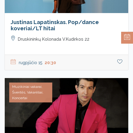
Justinas Lapatinskas. Pop/dance
koveriai/LT hitai
08
Druskininkų Kolonada V.Kudirkos 22
rugpjūčio 15
20:30
Muzikiniai vakarai,
Šventės, Vakarėliai,
Koncertai