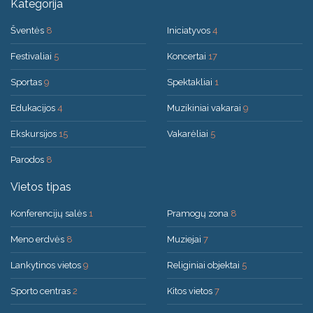
Kategorija
Šventės
8
Iniciatyvos
4
Festivaliai
5
Koncertai
17
Sportas
9
Spektakliai
1
Edukacijos
4
Muzikiniai vakarai
9
Ekskursijos
15
Vakarėliai
5
Parodos
8
Vietos tipas
Konferencijų salės
1
Pramogų zona
8
Meno erdvės
8
Muziejai
7
Lankytinos vietos
9
Religiniai objektai
5
Sporto centras
2
Kitos vietos
7