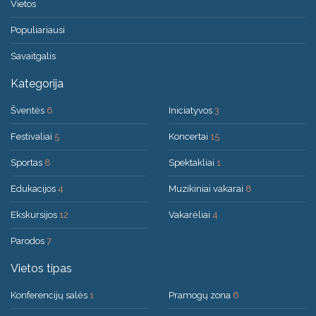
Vietos
Populiariausi
Savaitgalis
Kategorija
Šventės
6
Iniciatyvos
3
Festivaliai
5
Koncertai
15
Sportas
8
Spektakliai
1
Edukacijos
4
Muzikiniai vakarai
8
Ekskursijos
12
Vakarėliai
4
Parodos
7
Vietos tipas
Konferencijų salės
1
Pramogų zona
6