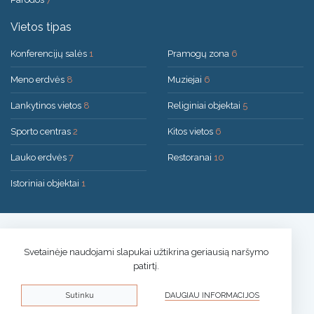
Vietos tipas
Konferencijų salės
1
Pramogų zona
6
Meno erdvės
8
Muziejai
6
Lankytinos vietos
8
Religiniai objektai
5
Sporto centras
2
Kitos vietos
6
Lauko erdvės
7
Restoranai
10
Istoriniai objektai
1
Sprendimas:
UAB "200mi"
© 2026 Druskininkai
Svetainėje naudojami slapukai užtikrina geriausią naršymo
patirtį.
Privatumo politika
Sutinku
DAUGIAU INFORMACIJOS
Slapukų informacija