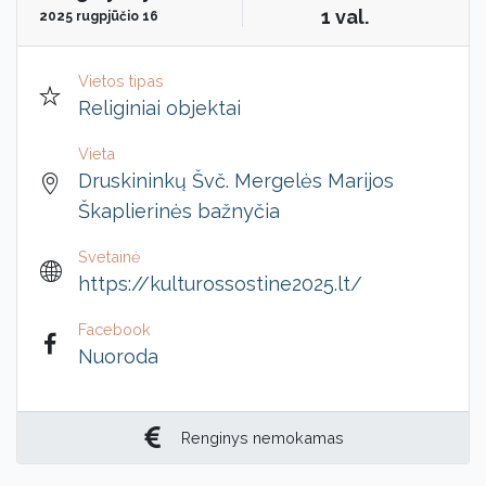
1 val.
2025 rugpjūčio 16
Vietos tipas
Religiniai objektai
Vieta
Druskininkų Švč. Mergelės Marijos
Škaplierinės bažnyčia
Svetainė
https://kulturossostine2025.lt/
Facebook
Nuoroda
Renginys nemokamas