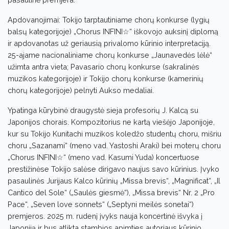
Apdovanojimai: Tokijo tarptautiniame chorų konkurse (lygių
balsų kategorijoje) „Chorus INFINI☆“ iškovojo auksinį diplomą
ir apdovanotas už geriausią privalomo kūrinio interpretaciją.
25-ajame nacionaliniame chorų konkurse „Jaunavedės lėlė“
užimta antra vieta; Pavasario chorų konkurse (sakralinės
muzikos kategorijoje) ir Tokijo chorų konkurse (kamerinių
chorų kategorijoje) pelnyti Aukso medaliai.
Ypatinga kūrybinė draugystė sieja profesorių J. Kalcą su
Japonijos chorais. Kompozitorius ne kartą viešėjo Japonijoje,
kur su Tokijo Kunitachi muzikos koledžo studentų choru, mišriu
choru „Sazanami“ (meno vad. Yastoshi Araki) bei moterų choru
„Chorus INFINI☆“ (meno vad. Kasumi Yuda) koncertuose
prestižinėse Tokijo salėse dirigavo naujus savo kūrinius. Įvyko
pasaulinės Jurijaus Kalco kūrinių „Missa brevis“, „Magnificat“, „Il
Cantico del Sole“ („Saulės giesmė“), „Missa brevis“ Nr. 2 „Pro
Pace“, „Seven love sonnets“ („Septyni meilės sonetai“)
premjeros. 2025 m. rudenį įvyks nauja koncertinė išvyka į
Japoniją ir bus atlikta stambios apimties autoriaus kūrinio