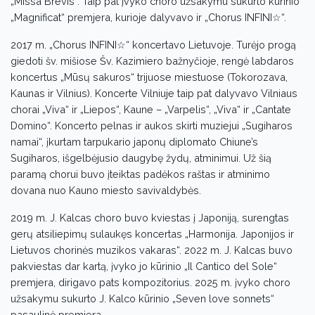
„Missa Brevis“. Taip pat įvyko choro užsakymu sukurto kūrinio
„Magnificat“ premjera, kurioje dalyvavo ir „Chorus INFINI☆“.
2017 m. „Chorus INFINI☆“ koncertavo Lietuvoje. Turėjo progą
giedoti šv. mišiose Šv. Kazimiero bažnyčioje, rengė labdaros
koncertus „Mūsų sakuros“ trijuose miestuose (Tokorozava,
Kaunas ir Vilnius). Koncerte Vilniuje taip pat dalyvavo Vilniaus
chorai „Viva“ ir „Liepos“, Kaune – „Varpelis“, „Viva“ ir „Cantate
Domino“. Koncerto pelnas ir aukos skirti muziejui „Sugiharos
namai“, įkurtam tarpukario japonų diplomato Chiune’s
Sugiharos, išgelbėjusio daugybę žydų, atminimui. Už šią
paramą chorui buvo įteiktas padėkos raštas ir atminimo
dovana nuo Kauno miesto savivaldybės.
2019 m. J. Kalcas choro buvo kviestas į Japoniją, surengtas
gerų atsiliepimų sulaukęs koncertas „Harmonija. Japonijos ir
Lietuvos chorinės muzikos vakaras“. 2022 m. J. Kalcas buvo
pakviestas dar kartą, įvyko jo kūrinio „Il Cantico del Sole“
premjera, dirigavo pats kompozitorius. 2025 m. įvyko choro
užsakymu sukurto J. Kalco kūrinio „Seven love sonnets“
pasaulinė premjera.