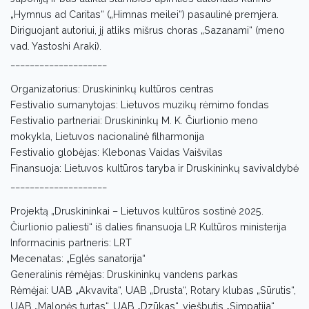
„Hymnus ad Caritas“ („Himnas meilei“) pasaulinė premjera.
Diriguojant autoriui, jį atliks mišrus choras „Sazanami“ (meno
vad. Yastoshi Araki).
____________________
Organizatorius: Druskininkų kultūros centras
Festivalio sumanytojas: Lietuvos muzikų rėmimo fondas
Festivalio partneriai: Druskininkų M. K. Čiurlionio meno
mokykla, Lietuvos nacionalinė filharmonija
Festivalio globėjas: Klebonas Vaidas Vaišvilas
Finansuoja: Lietuvos kultūros taryba ir Druskininkų savivaldybė
____________________
Projektą „Druskininkai – Lietuvos kultūros sostinė 2025.
Čiurlionio paliesti“ iš dalies finansuoja LR Kultūros ministerija
Informacinis partneris: LRT
Mecenatas: „Eglės sanatorija“
Generalinis rėmėjas: Druskininkų vandens parkas
Rėmėjai: UAB „Akvavita“, UAB „Drusta“, Rotary klubas „Sūrutis“,
UAB „Malonės turtas“, UAB „Dzūkas“, viešbutis „Simpatija“,