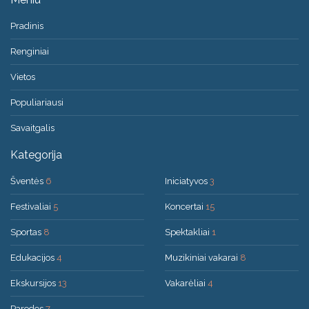
Pradinis
Renginiai
Vietos
Populiariausi
Savaitgalis
Kategorija
Šventės
6
Iniciatyvos
3
Festivaliai
5
Koncertai
15
Sportas
8
Spektakliai
1
Edukacijos
4
Muzikiniai vakarai
8
Ekskursijos
13
Vakarėliai
4
Parodos
7