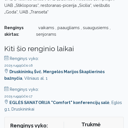
UAB „Stikloporas“, restoranas-picerija „Sicilia“, viešbutis
„Goda“, UAB „Transeta“
Renginys
vaikams , paaugliams , suaugusiems ,
skirtas:
senjorams
Kiti šio renginio laikai
Renginys vyko:
2025 rugpjūčio 16
Druskininkų Švč. Mergelės Marijos Škaplierinės
bažnyčia
, Vilniaus al. 1
Renginys vyko:
2025 rugpjūčio 17
EGLĖS SANATORIJA "Comfort" konferencijų salė
, Eglės
g.1, Druskininkai
Trukmė
Renginys vyko: