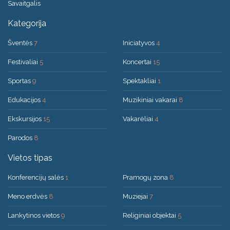
Savaitgalis
Kategorija
Šventės
7
Iniciatyvos
4
Festivaliai
5
Koncertai
15
Sportas
9
Spektakliai
1
Edukacijos
4
Muzikiniai vakarai
8
Ekskursijos
15
Vakarėliai
4
Parodos
8
Vietos tipas
Konferencijų salės
1
Pramogų zona
8
Meno erdvės
8
Muziejai
7
Lankytinos vietos
9
Religiniai objektai
5