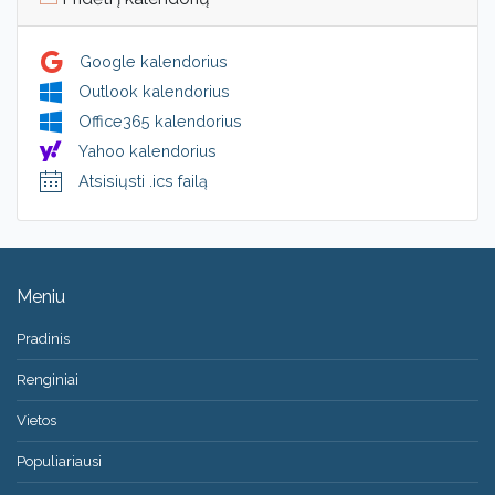
Google kalendorius
Outlook kalendorius
Office365 kalendorius
Yahoo kalendorius
Atsisiųsti .ics failą
Meniu
Pradinis
Renginiai
Vietos
Populiariausi