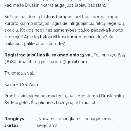
kad meilė Druskininkams auga juos labiau pažįstant.
Sužinoskie įdomių faktų iš trumpos, bet labai permainingos
kurorto kūrimo istorijos, išgirskie intriguojančių faktų, legendų,
skaičių. Kokios neeilinės asmenybės paliko pėdsaką kurorto
istorijoje? Apie ką byloja išlikusi kurorto architektūra? Ką
unikalaus galite atrasti kurorte?
Registracija būtina iki sekmadienio 13 val.
Tel. nr. +370 655
58180 arba el. p. gidaikurorte@gmail.com
Trukmė: 1,5 val.
Kaina – 10 €/asm.
Pradžia: kiekvieną sekmadienį 15 val. prie įėjimo į Druskininkų
Šv. Mergelės Škaplierinės bažnyčią, Vilniaus al.1.
Renginys
vaikams , paaugliams , suaugusiems ,
skirtas:
senjorams