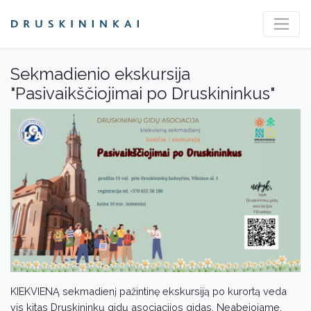
Sekmadienio ekskursija
"Pasivaikščiojimai po Druskininkus"
KIEKVIENĄ sekmadienį pažintinę ekskursiją po kurortą veda
vis kitas Druskininkų gidų asociacijos gidas. Neabejojame,