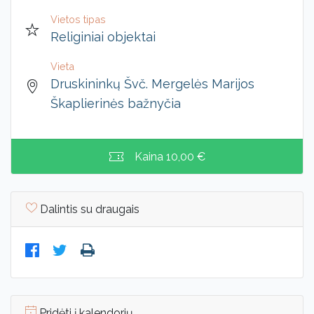
Vietos tipas
Religiniai objektai
Vieta
Druskininkų Švč. Mergelės Marijos
Škaplierinės bažnyčia
Kaina
10,00 €
Dalintis su draugais
Pridėti į kalendorių