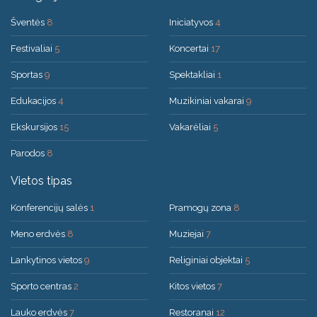
Šventės
8
Iniciatyvos
4
Festivaliai
5
Koncertai
17
Sportas
9
Spektakliai
1
Edukacijos
4
Muzikiniai vakarai
9
Ekskursijos
15
Vakarėliai
5
Parodos
8
Vietos tipas
Konferencijų salės
1
Pramogų zona
8
Meno erdvės
8
Muziejai
7
Lankytinos vietos
9
Religiniai objektai
5
Sporto centras
2
Kitos vietos
7
Lauko erdvės
7
Restoranai
12