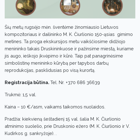
Šių metų rugsėjo mėn. šventėme žinomiausio Lietuvos
kompozitoriaus ir dailininko M. K. Čiurlionio 150-ąsias gimimo
metines. Ta proga ekskursijos metu vaikščiosime didžiojo
menininko takais Druskininkuose ir pažinsime miestą, kuriame
jis augo, ieškojo įkvėpimo ir kūrė. Taip pat panagrinėsime
simbolistinę menininko kūrybą per tapybos darbų
reprodukcijas, pasklidusias po visą kurortą.
Registracija būtina.
Tel. Nr. +370 686 36639
Trukmė: 1,5 val.
Kaina – 10 €/asm, vaikams taikomos nuolaidos.
Pradžia: kiekvieną šeštadienį 15 val. šalia M. K. Čiurlionio
atminimo suolelio, prie Druskonio ežero (M. K. Čiurlionio ir V.
Kudirkos g. sankryžoje). .