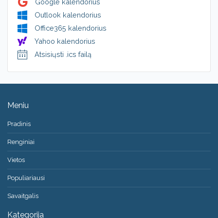
Google kalendorius
Outlook kalendorius
Office365 kalendorius
Yahoo kalendorius
Atsisiųsti .ics failą
Meniu
Pradinis
Renginiai
Vietos
Populiariausi
Savaitgalis
Kategorija