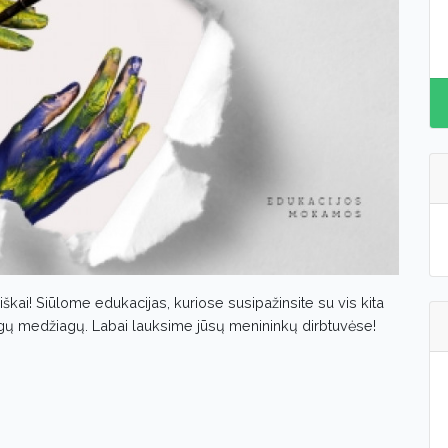
škai! Siūlome edukacijas, kuriose susipažinsite su vis kita
rtingų medžiagų. Labai lauksime jūsų menininkų dirbtuvėse!