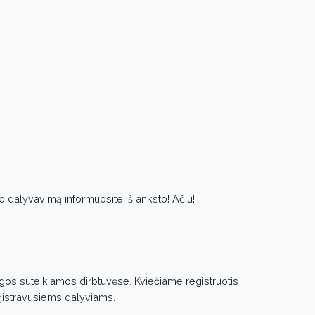
vo dalyvavimą informuosite iš anksto! Ačiū!
os suteikiamos dirbtuvėse. Kviečiame registruotis
gistravusiems dalyviams.