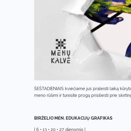
ŠEŠTADIENIAIS kviečiame jus praleisti laiką kūrybi
meno rūšimi ir turėsite progą prisiliesti prie ski
BIRŽELIO MĖN. EDUKACIJŲ GRAFIKAS
| 6 • 13 • 20 • 27 dienomis |