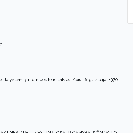
S“
vo dalyvavimą informuosite iš anksto! Ačiū! Registracija: +370
PRAKTINES DIRBTUVES. PAPUOŠALŲ GAMYBA IŠ ŽALVARIO