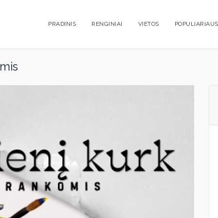
PRADINIS
RENGINIAI
VIETOS
POPULIARIAUS
omis