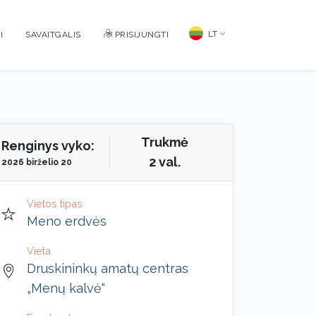
LT
I
SAVAITGALIS
PRISIJUNGTI
Trukmė
Renginys vyko:
2 val.
2026 birželio 20
Vietos tipas
Meno erdvės
Vieta
Druskininkų amatų centras
„Menų kalvė“