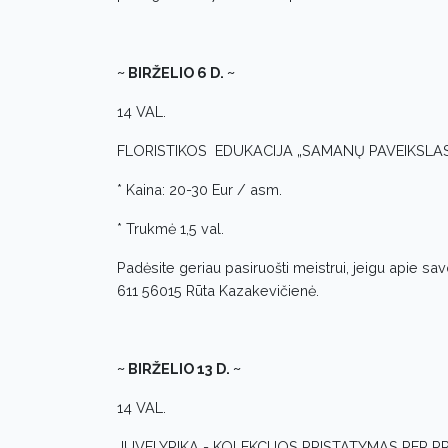
~ BIRŽELIO 6 D. ~
14 VAL.
FLORISTIKOS EDUKACIJA „SAMANŲ PAVEIKSLA
* Kaina: 20-30 Eur / asm.
* Trukmė 1,5 val.
Padėsite geriau pasiruošti meistrui, jeigu apie sa
611 56015 Rūta Kazakevičienė.
~ BIRŽELIO 13 D. ~
14 VAL.
JUVELYRIKA - KOLEKCIJOS PRISTATYMAS PER 