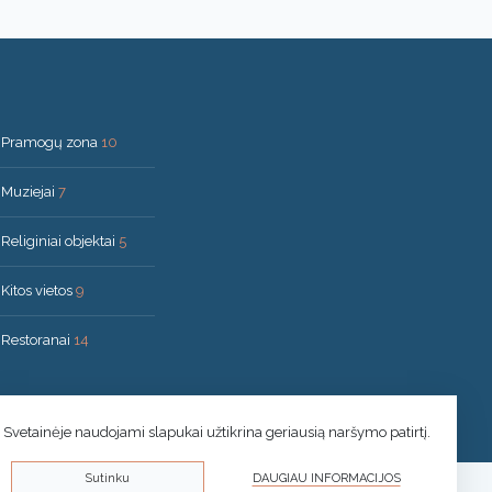
Pramogų zona
10
Muziejai
7
Religiniai objektai
5
Kitos vietos
9
Restoranai
14
Svetainėje naudojami slapukai užtikrina geriausią naršymo patirtį.
Sutinku
DAUGIAU INFORMACIJOS