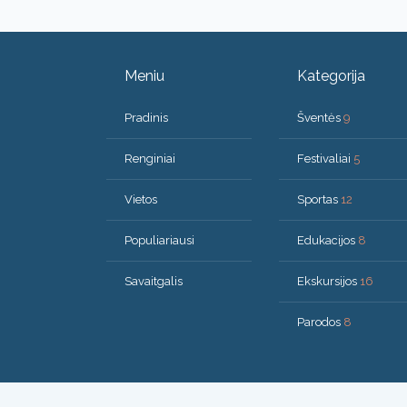
Meniu
Kategorija
Pradinis
Šventės
9
Renginiai
Festivaliai
5
Vietos
Sportas
12
Populiariausi
Edukacijos
8
Savaitgalis
Ekskursijos
16
Parodos
8