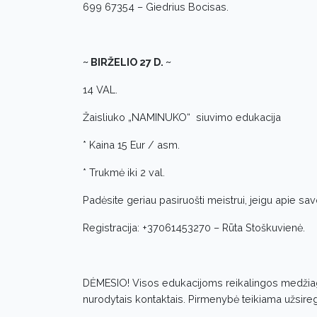
699 67354 – Giedrius Bocisas.
~ BIRŽELIO 27 D. ~
14 VAL.
Žaisliuko „NAMINUKO“ siuvimo edukacija
* Kaina 15 Eur / asm.
* Trukmė iki 2 val.
Padėsite geriau pasiruošti meistrui, jeigu apie sa
Registracija: +37061453270 – Rūta Stoškuvienė.
DĖMESIO! Visos edukacijoms reikalingos medžiag
nurodytais kontaktais. Pirmenybė teikiama užsire