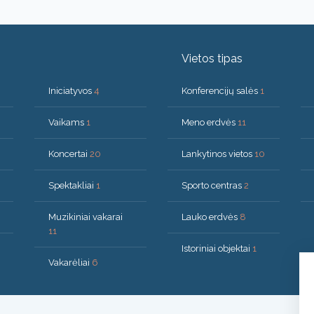
Vietos tipas
Iniciatyvos
4
Konferencijų salės
1
Vaikams
1
Meno erdvės
11
Koncertai
20
Lankytinos vietos
10
Spektakliai
1
Sporto centras
2
Muzikiniai vakarai
Lauko erdvės
8
11
Istoriniai objektai
1
Vakarėliai
6