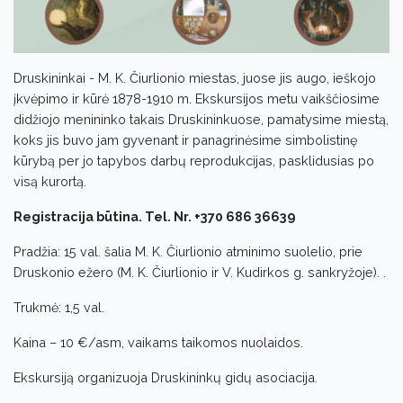
Druskininkai - M. K. Čiurlionio miestas, juose jis augo, ieškojo
įkvėpimo ir kūrė 1878-1910 m. Ekskursijos metu vaikščiosime
didžiojo menininko takais Druskininkuose, pamatysime miestą,
koks jis buvo jam gyvenant ir panagrinėsime simbolistinę
kūrybą per jo tapybos darbų reprodukcijas, pasklidusias po
visą kurortą.
Registracija būtina. Tel. Nr. +370 686 36639
Pradžia: 15 val. šalia M. K. Čiurlionio atminimo suolelio, prie
Druskonio ežero (M. K. Čiurlionio ir V. Kudirkos g. sankryžoje). .
Trukmė: 1,5 val.
Kaina – 10 €/asm, vaikams taikomos nuolaidos.
Ekskursiją organizuoja Druskininkų gidų asociacija.