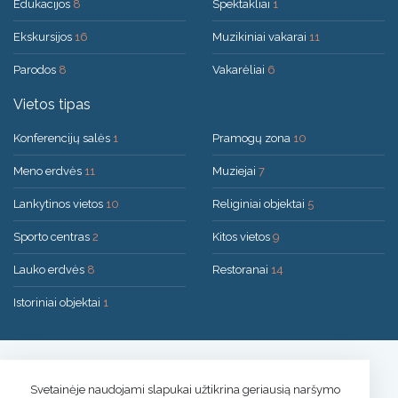
Edukacijos
8
Spektakliai
1
Ekskursijos
16
Muzikiniai vakarai
11
Parodos
8
Vakarėliai
6
Vietos tipas
Konferencijų salės
1
Pramogų zona
10
Meno erdvės
11
Muziejai
7
Lankytinos vietos
10
Religiniai objektai
5
Sporto centras
2
Kitos vietos
9
Lauko erdvės
8
Restoranai
14
Istoriniai objektai
1
Sprendimas:
UAB "200mi"
© 2026 Druskininkai
Svetainėje naudojami slapukai užtikrina geriausią naršymo