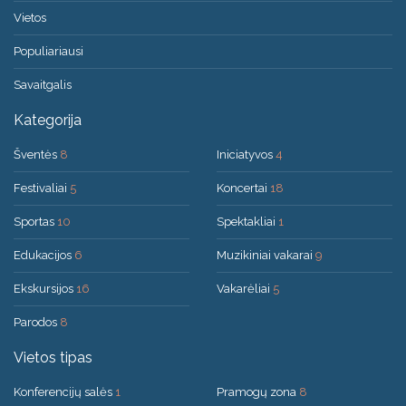
Vietos
Populiariausi
Savaitgalis
Kategorija
Šventės
8
Iniciatyvos
4
Festivaliai
5
Koncertai
18
Sportas
10
Spektakliai
1
Edukacijos
6
Muzikiniai vakarai
9
Ekskursijos
16
Vakarėliai
5
Parodos
8
Vietos tipas
Konferencijų salės
1
Pramogų zona
8