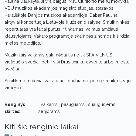
Paulina Daukšytė. Ji yra baigusi M.K. Čiurlionio menų mokyklą,
VDU muzikos akademijos magistro studijas, stažavosi
Karališkoje Danijos muzikos akademijoje. Dabar Paulina
aktyviai koncertuoja Lietuvoje ir užsienio šalyse. Smuikininkės
repertuaras yra labai platus ir tinkamas įvairaus amžiaus
klausytojams. Vakaro programoje skambės žinomos ir širdžiai
mielos melodijos.
Muzikiniais vakarais gali mėgautis ne tik SPA VILNIUS
viešbučio svečiai, bet ir visi Druskininkų gyventojai bei miesto
svečiai.
Susitikime maloniai vakarienei, gaubiamai jautrių smuiko stygų
virpesio.
Renginys
vaikams , paaugliams , suaugusiems ,
skirtas:
senjorams
Kiti šio renginio laikai