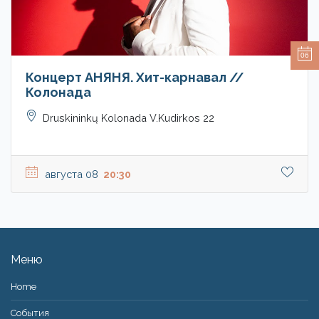
06
Концерт АНЯНЯ. Хит-карнавал //
Колонада
Druskininkų Kolonada V.Kudirkos 22
августа 08
20:30
Меню
Home
События