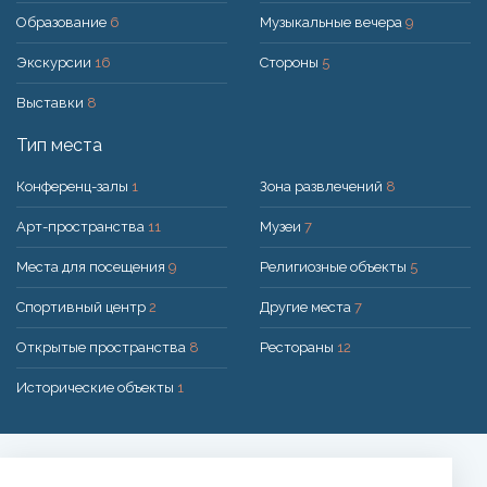
Образование
6
Музыкальные вечера
9
Экскурсии
16
Стороны
5
Выставки
8
Тип места
Конференц-залы
1
Зона развлечений
8
Арт-пространства
11
Музеи
7
Места для посещения
9
Религиозные объекты
5
Спортивный центр
2
Другие места
7
Открытые пространства
8
Рестораны
12
Исторические объекты
1
Решение:
UAB "200mi"
© 2026 Druskininkai