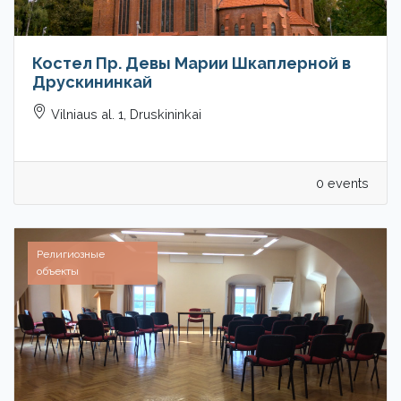
Костел Пр. Девы Марии Шкаплерной в
Друскининкай
Vilniaus al. 1, Druskininkai
0 events
Религиозные
объекты