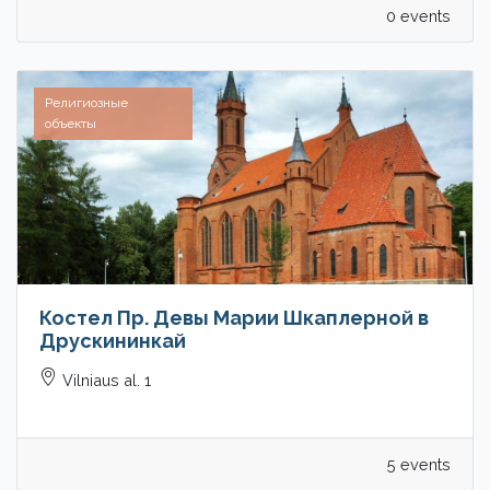
0 events
Религиозные
объекты
Костел Пр. Девы Марии Шкаплерной в
Друскининкай
Vilniaus al. 1
5 events