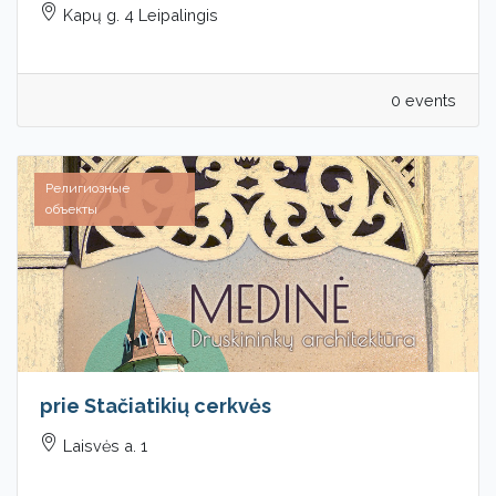
Kapų g. 4 Leipalingis
0 events
Религиозные
объекты
prie Stačiatikių cerkvės
Laisvės a. 1