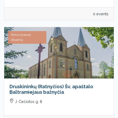
0 events
Религиозные
объекты
Druskininkų (Ratnyčios) Šv. apaštalo
Baltramiejaus bažnyčia
J. Čečiotos g. 8