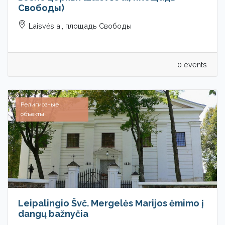
Свободы)
Laisvės a., площадь Свободы
0 events
Религиозные
объекты
Leipalingio Švč. Mergelės Marijos ėmimo į
dangų bažnyčia