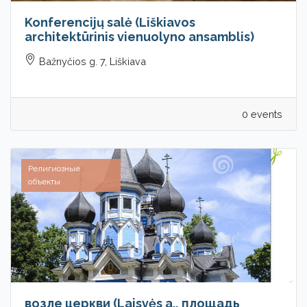
Konferencijų salė (Liškiavos
architektūrinis vienuolyno ansamblis)
Bažnyčios g. 7, Liškiava
0 events
Религиозные
объекты
возле церкви (Laisvės a., площадь