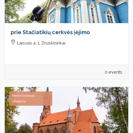
prie Stačiatikių cerkvės įėjimo
Laisvės a. 1, Druskininkai
0 events
Религиозные
объекты