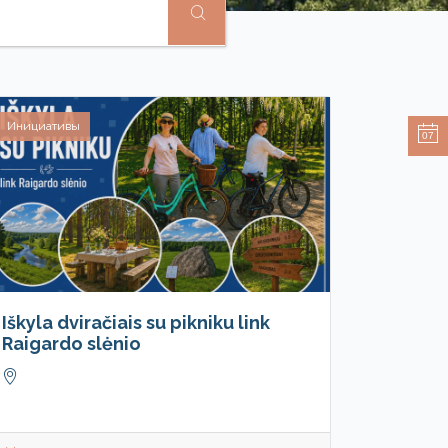
Инициативы
07
Iškyla dviračiais su pikniku link
Raigardo slėnio