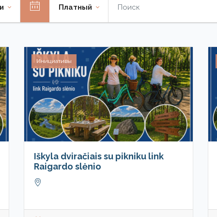
ни
Платный
Инициативы
Iškyla dviračiais su pikniku link
Raigardo slėnio