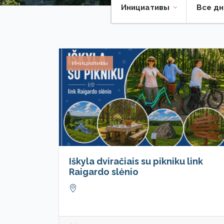
Инициативы
Все д
Инициативы
Iškyla dviračiais su pikniku link
Raigardo slėnio