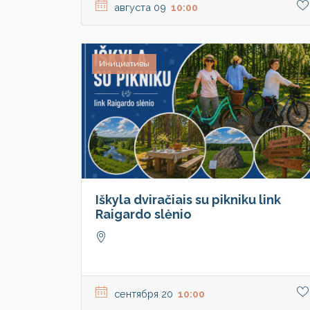
августа 09
10:00
Инициативы
Iškyla dviračiais su pikniku link
Raigardo slėnio
сентября 20
10:00