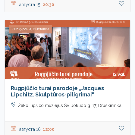
августа 15
20:30
Экскурсии, Выставки
Rugpjūčio turai parodoje „Jacques
Lipchitz. Skulptūros-piligrimai“
Žako Lipšico muziejus Šv. Jokūbo g. 17, Druskininkai
августа 16
12:00