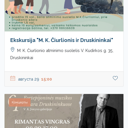
Ekskursija "M. K. Čiurlionis ir Druskininkai"
M. K. Čiurlionio atminimo suolelis V. Kudirkos g. 35,
Druskininkai
августа 29
15:00
Концерты