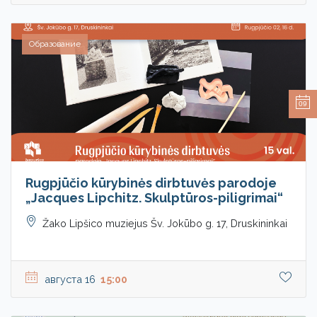
Образование
09
Rugpjūčio kūrybinės dirbtuvės parodoje
„Jacques Lipchitz. Skulptūros-piligrimai“
Žako Lipšico muziejus Šv. Jokūbo g. 17, Druskininkai
августа 16
15:00