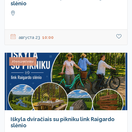
slėnio
августа 23
10:00
Инициативы
Iškyla dviračiais su pikniku link Raigardo
slėnio