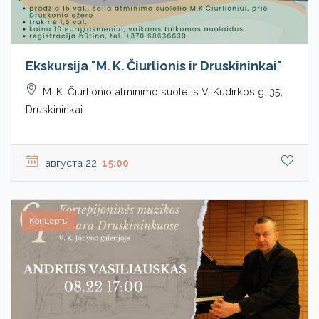
Ekskursija "M. K. Čiurlionis ir Druskininkai"
M. K. Čiurlionio atminimo suolelis V. Kudirkos g. 35,
Druskininkai
августа 22
15:00
Концерты