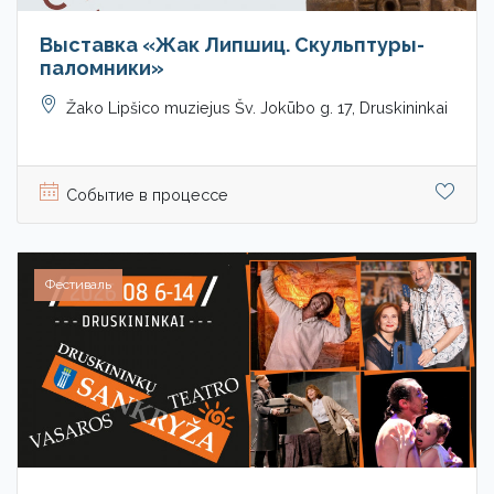
Выставка «Жак Липшиц. Скульптуры-
паломники»
Žako Lipšico muziejus Šv. Jokūbo g. 17, Druskininkai
Событие в процессе
Фестиваль