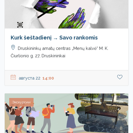
Kurk šeštadienį → Savo rankomis
Druskininkų amatų centras „Menų kalvė“ M. K.
Čiurlionio g. 27, Druskininkai
августа 22
14:00
Экскурсии