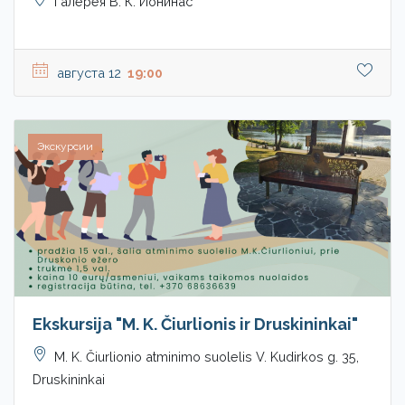
Галерея В. К. Йонинас
августа 12
19:00
Экскурсии
Ekskursija "M. K. Čiurlionis ir Druskininkai"
M. K. Čiurlionio atminimo suolelis V. Kudirkos g. 35,
Druskininkai