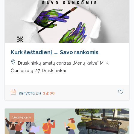
Kurk šeštadienį → Savo rankomis
Druskininkų amatų centras „Menų kalvė“ M. K.
Čiurlionio g. 27, Druskininkai
августа 29
14:00
Экскурсии