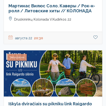
Мартинас Вилюс Соло. Каверы / Рок-н-
ролл / Литовские хиты // КОЛОНАДА
Druskininkų Kolonada V.Kudirkos 22
августа 22
20:30
Экскурсии
Iškyla dviračiais su pikniku link Raigardo