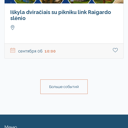
Iškyla dviračiais su pikniku link Raigardo
slėnio
сентября 06
10:00
Больше событий
Меню