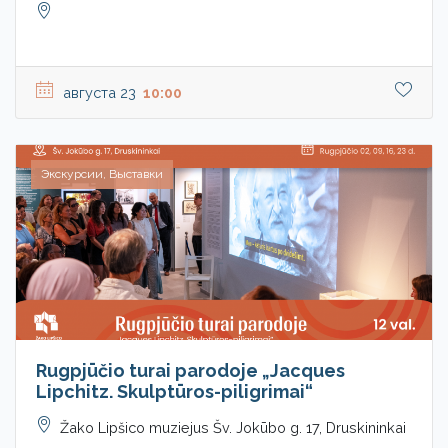
августа 23
10:00
Экскурсии, Выставки
Rugpjūčio turai parodoje „Jacques
Lipchitz. Skulptūros-piligrimai“
Žako Lipšico muziejus Šv. Jokūbo g. 17, Druskininkai