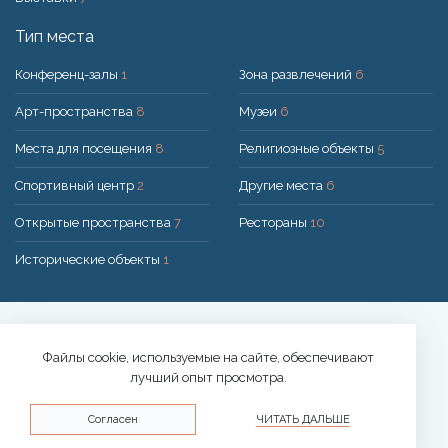
Тип места
Конференц-залы
1
Зона развлечений
6
Арт-пространства
8
Музеи
6
Места для посещения
8
Религиозные объекты
5
Спортивный центр
2
Другие места
6
Открытые пространства
7
Рестораны
10
Исторические объекты
1
Решение:
UAB "200mi"
© 2026 Druskininkai
Файлы cookie, используемые на сайте, обеспечивают
лучший опыт просмотра.
Политика конфиденциальности
Согласен
ЧИТАТЬ ДАЛЬШЕ
Политика использования файлов cookie