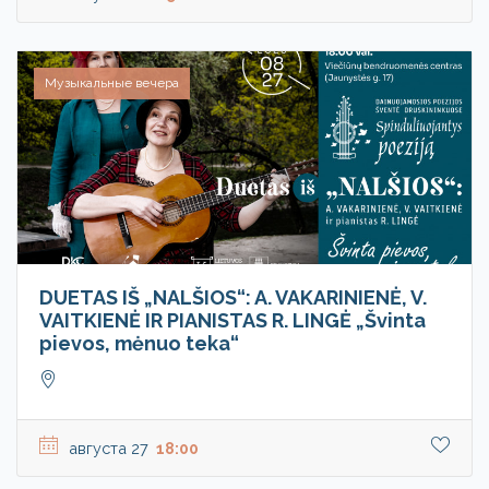
Музыкальные вечера
DUETAS IŠ „NALŠIOS“: A. VAKARINIENĖ, V.
VAITKIENĖ IR PIANISTAS R. LINGĖ „Švinta
pievos, mėnuo teka“
августа 27
18:00