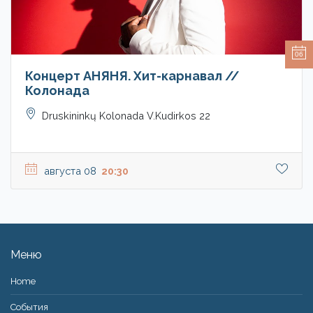
06
Концерт АНЯНЯ. Хит-карнавал //
Колонада
Druskininkų Kolonada V.Kudirkos 22
августа 08
20:30
Меню
Home
События