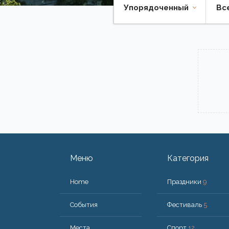
Упорядоченный
Вс
Меню
Категория
Home
Праздники
9
События
Фестиваль
5
Места
Спорт
12