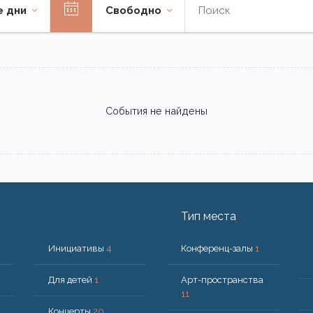
е дни
Свободно
События не найдены
Тип места
Инициативы
4
Конференц-залы
1
Для детей
1
Арт-пространства
11
Концерты
20