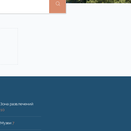
Зона развлечений
10
Музеи
7