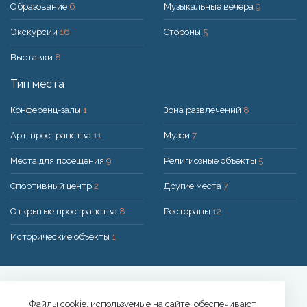
Образование
6
Музыкальные вечера
9
Экскурсии
16
Стороны
5
Выставки
8
Тип места
Конференц-залы
1
Зона развлечений
8
Арт-пространства
11
Музеи
7
Места для посещения
9
Религиозные объекты
5
Спортивный центр
2
Другие места
7
Открытые пространства
8
Рестораны
12
Исторические объекты
1
Решение:
UAB "200mi"
© 2026 Druskininkai
Файлы cookie, используемые на сайте, обеспечивают