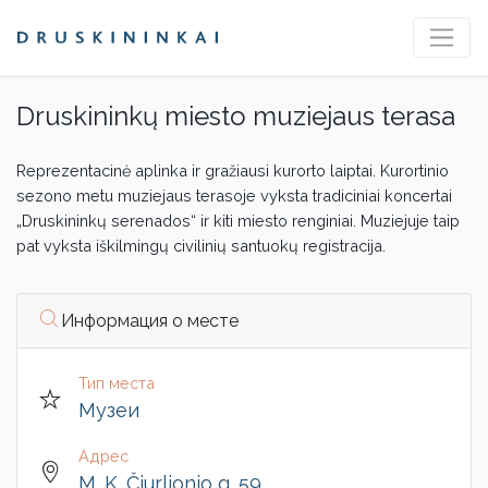
Druskininkų miesto muziejaus terasa
Reprezentacinė aplinka ir gražiausi kurorto laiptai. Kurortinio
sezono metu muziejaus terasoje vyksta tradiciniai koncertai
„Druskininkų serenados“ ir kiti miesto renginiai. Muziejuje taip
pat vyksta iškilmingų civilinių santuokų registracija.
Информация о месте
Тип места
Музеи
Адрес
M. K. Čiurlionio g. 59