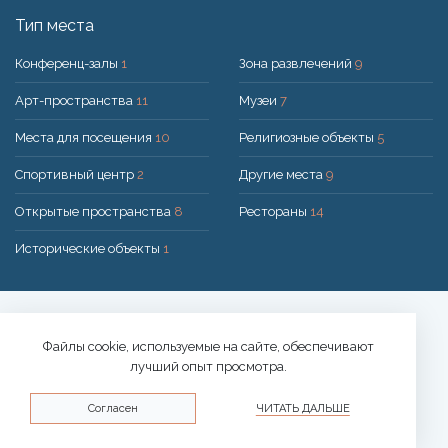
Тип места
Конференц-залы
1
Зона развлечений
9
Арт-пространства
11
Музеи
7
Места для посещения
10
Религиозные объекты
5
Спортивный центр
2
Другие места
9
Открытые пространства
8
Рестораны
14
Исторические объекты
1
Решение:
UAB "200mi"
© 2026 Druskininkai
Файлы cookie, используемые на сайте, обеспечивают
лучший опыт просмотра.
Политика конфиденциальности
Согласен
ЧИТАТЬ ДАЛЬШЕ
Политика использования файлов cookie