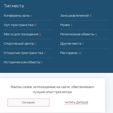
Тип места
Конференц-залы
1
Зона развлечений
8
Арт-пространства
8
Музеи
7
Места для посещения
9
Религиозные объекты
5
Спортивный центр
2
Другие места
7
Открытые пространства
7
Рестораны
12
Исторические объекты
1
Решение:
UAB "200mi"
© 2026 Druskininkai
Файлы cookie, используемые на сайте, обеспечивают
лучший опыт просмотра.
Политика конфиденциальности
Согласен
ЧИТАТЬ ДАЛЬШЕ
Политика использования файлов cookie